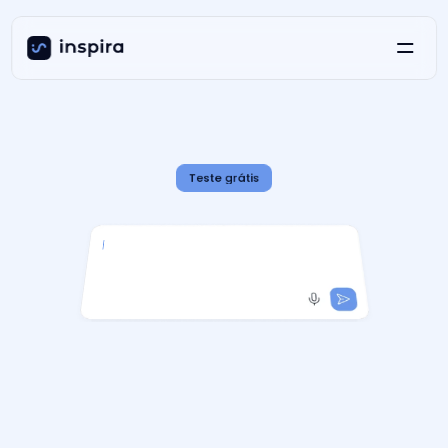
A
Inspira
executa.
Teste grátis
Você
advoga.