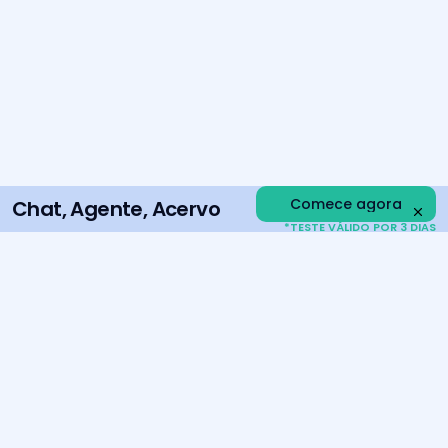
Comece agora
Chat, Agente, Acervo
*TESTE VÁLIDO POR 3 DIAS
70% dos maiores escritórios e 50% dos principais bancos 
do Brasil confiam na Inspira. >> 