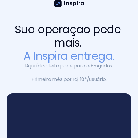
Sua operação pede 
mais. 
A Inspira entrega.
IA jurídica feita por e para advogados.
Primeiro mês por R$ 18*/usuário.