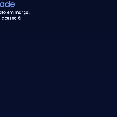
dade
ato em março, 
 acesso à 