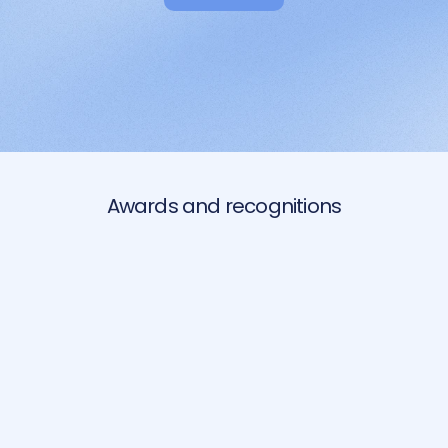
Awards and recognitions
lmente entende o que o advogado precisa e cr