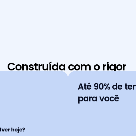
soluções."
Giacomo Paro
Sócio - Souto Correa
Construída com o rigor 
que a sua prática exige
Até 90% de te
para você