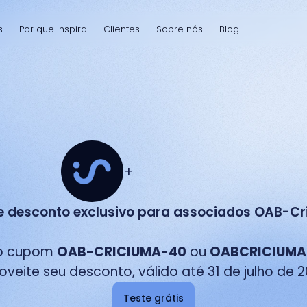
s
Por que Inspira
Clientes
Sobre nós
Blog
+
 desconto exclusivo para associados OAB-Cr
o cupom 
OAB-CRICIUMA-40
 ou 
OABCRICIUMA
oveite seu desconto, válido até 31 de julho de 2
Teste grátis