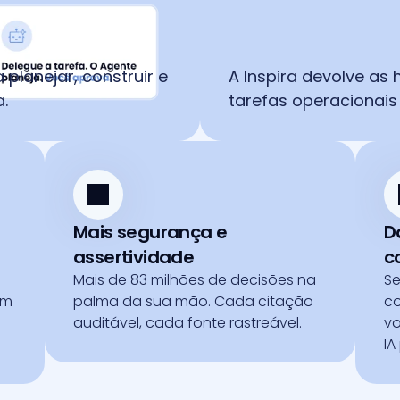
planejar, construir e 
A Inspira devolve as
.
tarefas operacionais 
Mais segurança e 
D
assertividade
c
Mais de 83 milhões de decisões na 
Se
m 
palma da sua mão. Cada citação 
co
auditável, cada fonte rastreável.
vo
IA