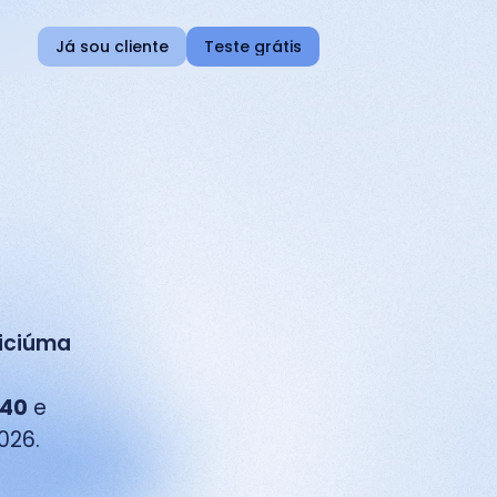
Já sou cliente
Teste grátis
iciúma
40
 e 
026.