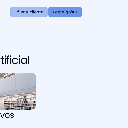
Já sou cliente
Teste grátis
ficial
vos 