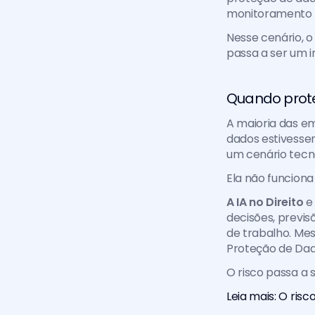
monitoramento d
Nesse cenário, o
passa a ser um i
Quando prote
A maioria das e
dados estivessem 
um cenário tecn
Ela não funciona
A IA no Direito
 e
decisões, previs
de trabalho. Mes
Proteção de Dad
O risco passa a 
Leia mais: O ris