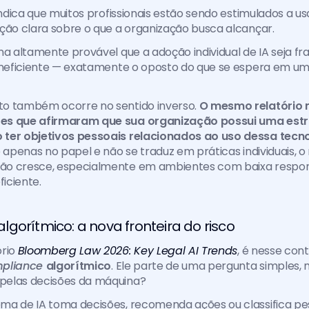
indica que muitos profissionais estão sendo estimulados a us
ção clara sobre o que a organização busca alcançar.
na altamente provável que a adoção individual de IA seja fr
 ineficiente — exatamente o oposto do que se espera em um
o também ocorre no sentido inverso. 
O mesmo relatório 
es que afirmaram que sua organização possui uma estra
ter objetivos pessoais relacionados ao uso dessa tecno
 apenas no papel e não se traduz em práticas individuais, o r
o cresce, especialmente em ambientes com baixa respons
iciente.
gorítmico: a nova fronteira do risco
rio
Bloomberg Law 2026: Key Legal AI Trends
, é nesse cont
pliance 
algorítmico
. Ele parte de uma pergunta simples, m
pelas decisões da máquina?
a de IA toma decisões, recomenda ações ou classifica pesso