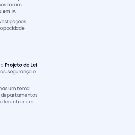
cos foram 
a em IA
.
vestigações 
 opacidade 
 o 
Projeto de Lei 
os, segurança e 
penas um tema 
 e departamentos 
a lei entrar em 