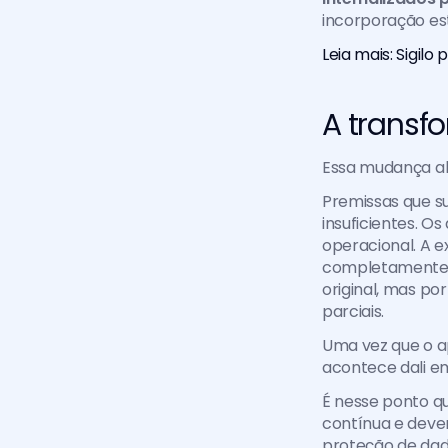
incorporação es
Leia mais: Sigilo
A transf
Essa mudança alt
Premissas que s
insuficientes. 
operacional. A e
completamente r
original, mas po
parciais.
Uma vez que o a
acontece dali em
É nesse ponto qu
contínua e dever
proteção de dado