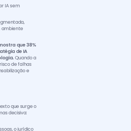
ar IA sem 
agmentada, 
 ambiente 
mostra que 38% 
tégia de IA 
logia.
 Quando a 
isco de falhas 
abilização e 
exto que surge o 
as decisiva: 
as, o jurídico 