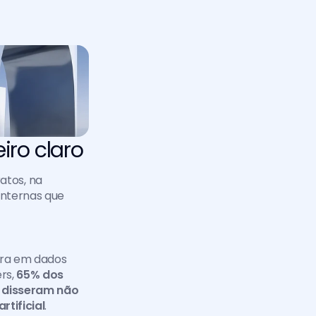
iro claro
atos, na 
nternas que 
ra em dados 
rs, 
65% dos 
 disseram não 
tificial
. 