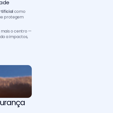
dade
ificial
 como 
ue protegem 
mais o centro — 
da a impactos, 
urança 