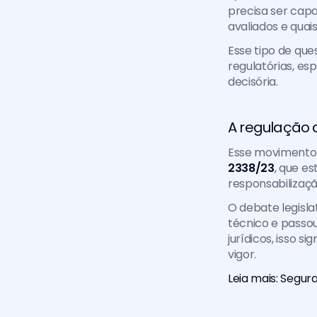
precisa ser capa
avaliados e quai
Esse tipo de que
regulatórias, es
decisória.
A regulação d
Esse movimento n
2338/23
, que e
responsabilizaçã
O debate legislat
técnico e passou
jurídicos, isso sig
vigor.
Leia mais: Segur