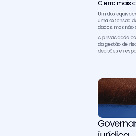
O erro mais 
Um dos equívoco
uma extensão da 
dados, mas não 
A privacidade co
da gestão de ris
decisões e respo
Governan
jurídica