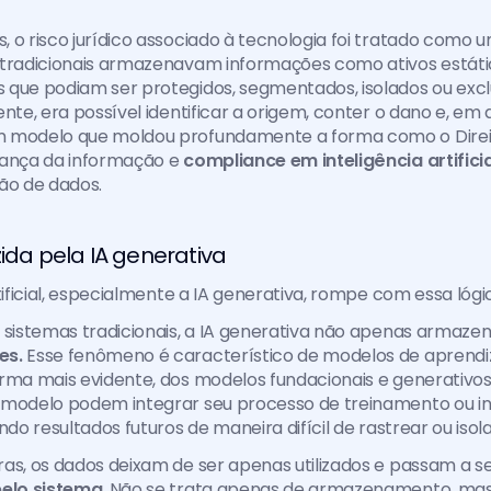
 o risco jurídico associado à tecnologia foi tratado como 
 tradicionais armazenavam informações como ativos estátic
 que podiam ser protegidos, segmentados, isolados ou excl
ente, era possível identificar a origem, conter o dano e, em
 modelo que moldou profundamente a forma como o Direit
rança da informação e 
compliance em inteligência artificia
ão de dados.
zida pela IA generativa
tificial, especialmente a IA generativa, rompe com essa lógic
 sistemas tradicionais, a IA generativa não apenas armazen
s. 
Esse fenômeno é característico de modelos de aprendi
rma mais evidente, dos modelos fundacionais e generativos
 modelo podem integrar seu processo de treinamento ou inf
ndo resultados futuros de maneira difícil de rastrear ou isola
pelo sistema
. Não se trata apenas de armazenamento, mas