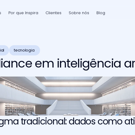
s
Por que Inspira
Clientes
Sobre nós
Blog
ial
tecnologia 
ance em inteligência arti
gma tradicional: dados como ati
s