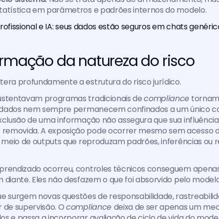
tatística em parâmetros e padrões internos do modelo.
 profissional e IA: seus dados estão seguros em chats genéri
ormação da natureza do risco
era profundamente a estrutura do risco jurídico.
ustentavam programas tradicionais de 
compliance
 tornam
Os dados nem sempre permanecem confinados a um único co
xclusão de uma informação não assegura que sua influência 
emovida. A exposição pode ocorrer mesmo sem acesso di
r meio de outputs que reproduzam padrões, inferências ou 
prendizado ocorreu, controles técnicos conseguem apenas 
 diante. Eles não desfazem o que foi absorvido pelo modelo
e surgem novas questões de responsabilidade, rastreabilid
 de supervisão. O 
compliance 
deixa de ser apenas um mec
s e passa a incorporar avaliação de ciclo de vida do modelo