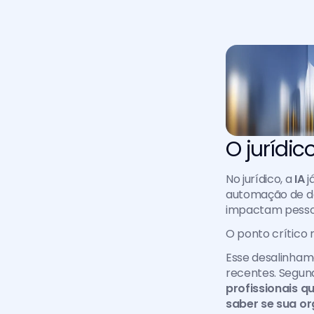
O jurídic
No jurídico, a
 IA 
j
automação de doc
impactam pessoa
O ponto crítico 
Esse desalinham
recentes. Segun
profissionais q
saber se sua or