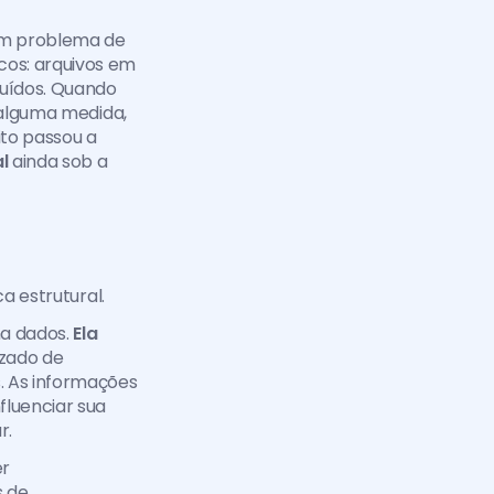
um problema de 
os: arquivos em 
uídos. Quando 
 alguma medida, 
o passou a 
l
 ainda sob a 
a estrutural.
a dados. 
Ela 
zado de 
. As informações 
luenciar sua 
r.
Em outras palavras, os dados deixam de ser apenas utilizados e passam a ser 
 de 