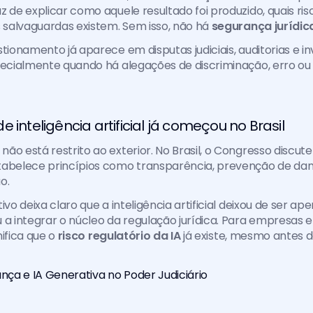
z de explicar como aquele resultado foi produzido, quais ris
s salvaguardas existem. Sem isso, não há 
segurança jurídic
stionamento já aparece em disputas judiciais, auditorias e in
pecialmente quando há alegações de discriminação, erro ou
e inteligência artificial já começou no Brasil
ão está restrito ao exterior. No Brasil, o Congresso discute
stabelece princípios como transparência, prevenção de dan
o.
ivo deixa claro que a inteligência artificial deixou de ser a
 a integrar o núcleo da regulação jurídica. Para empresas
nifica que o 
risco regulatório da IA
 já existe, mesmo antes d
ança e IA Generativa no Poder Judiciário