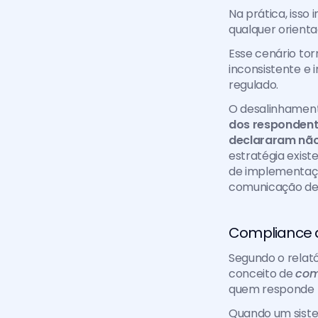
Na prática, isso 
qualquer orienta
Esse cenário tor
inconsistente e
regulado.
O desalinhament
dos respondent
declararam não 
estratégia existe
de implementaçã
comunicação def
Compliance al
Segundo o relató
conceito de 
com
quem responde 
Quando um sistem