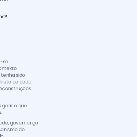
cos?
-se 
ntexto 
tenha sido 
reto ao dado 
reconstruções 
gerir o que 
.
ade, governança 
anismo de 
, 