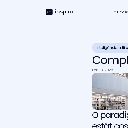
Soluçõe
inteligência artific
Compli
Feb 13, 2026
O paradi
estático