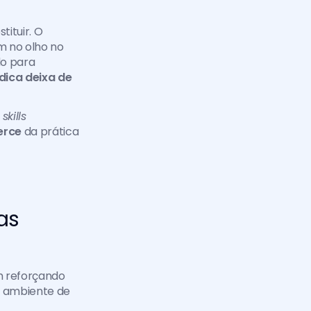
tuir. O 
 no olho no 
o para 
dica deixa de 
soft skills 
erce 
da prática 
s 
m reforçando 
o ambiente de 