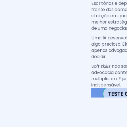
Escritórios e de
frente dos demai
situação em que 
melhor estratégi
de uma negociaç
Uma IA desenvolv
algo precioso. E
apenas advogadas
decidir.
Soft skills 
não sã
advocacia conte
multiplicam. E j
indispensável. 