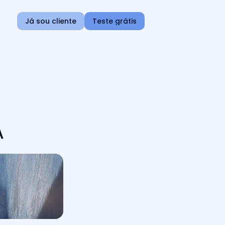
Já sou cliente
Teste grátis
A