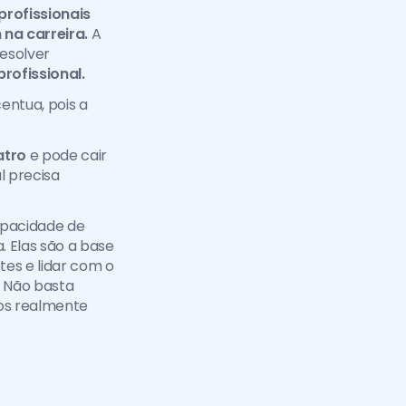
profissionais 
na carreira.
 A 
solver 
rofissional.
ntua, pois a 
atro 
e pode cair 
para menos de dois anos. Isso significa que a cada poucos anos o profissional precisa 
pacidade de 
 Elas são a base 
es e lidar com o 
 Não basta 
os realmente 