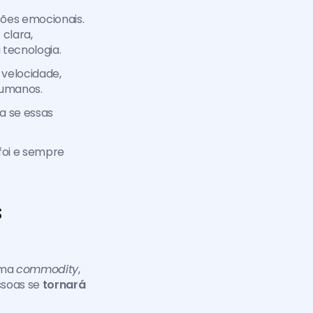
A IA automatiza tarefas, mas não possui empatia. Não compreende expressões emocionais. 
clara, 
 tecnologia.
velocidade, 
humanos.
 se essas 
oi e sempre 
 
ma 
commodity
, 
ssoas se
 tornará 