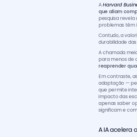
A 
Harvard Busin
que aliam comp
pesquisa revela
problemas têm 
Contudo, a valor
durabilidade das
A chamada meia
reaprender quas
Em contraste, as
adaptação — perm
que permite inte
impacto das esco
apenas saber op
significam e com
A IA acelera