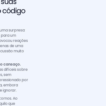
 suas 
 código 
uma surpresa: 
s para um 
ovocou reações 
penas de uma 
cussão muito 
do cansaço.
 difíceis sobre 
s, sem 
pressionado por 
a, embora 
 ignorar.
ornos. Ao 
uilo que 