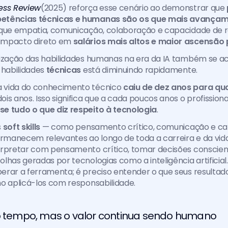
ess Review
(2025) reforça esse cenário ao demonstrar que 
etências técnicas e humanas são os que mais avançam 
 que empatia, comunicação, colaboração e capacidade de re
impacto direto em 
salários mais altos e maior ascensão p
ização das habilidades humanas na era da IA também se ace
 habilidades 
técnicas 
está diminuindo rapidamente.
 vida do conhecimento técnico
 caiu de dez anos para qu
e tudo o que diz respeito à tecnologia
.
 
soft skills
 — como pensamento crítico, comunicação e ca
anecem relevantes ao longo de toda a carreira e da vida.
rpretar com pensamento crítico, tomar decisões conscient
lhas geradas por tecnologias como a inteligência artificial.
erar a ferramenta; é preciso entender o que seus resultad
o aplicá-los com responsabilidade.
 o tempo, mas o valor continua sendo humano