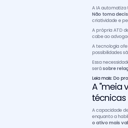
Não toma decis
criatividade e p
A própria ATD d
cabe ao advogad
A tecnologia ofe
possibilidades sã
Essa necessidade
será 
sobre rela
Leia mais: Do pr
A "meia v
técnicas
A capacidade de
enquanto a habil
o ativo mais va