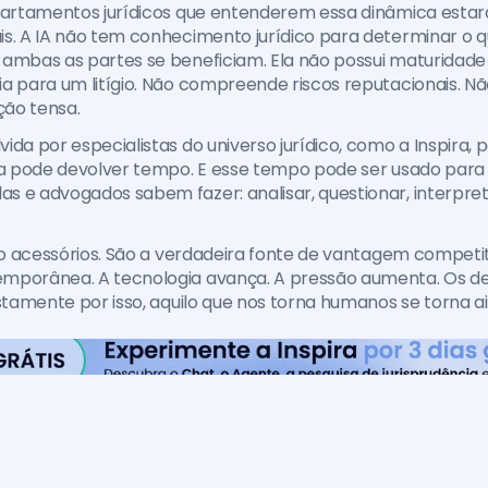
partamentos jurídicos que entenderem essa dinâmica estarã
s. A IA não tem conhecimento jurídico para determinar o qu
ambas as partes se beneficiam. Ela não possui maturidade p
a para um litígio. Não compreende riscos reputacionais. Não
ão tensa.
ida por especialistas do universo jurídico, como a Inspira, 
la pode devolver tempo. E esse tempo pode ser usado para a
 e advogados sabem fazer: analisar, questionar, interpretar
o acessórios. São a verdadeira fonte de vantagem competit
mporânea. A tecnologia avança. A pressão aumenta. Os des
ustamente por isso, aquilo que nos torna humanos se torna a