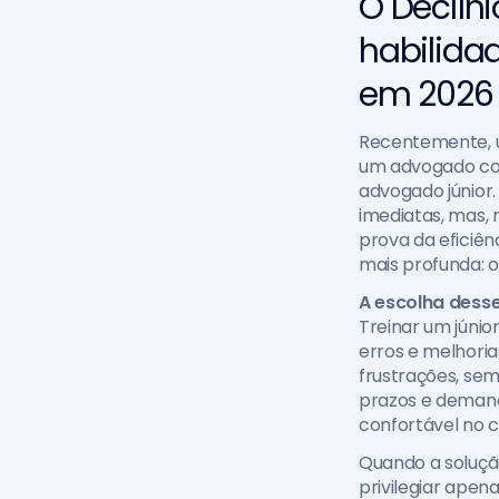
O Declíni
habilida
em 2026
Recentemente, u
um advogado conf
advogado júnior.
imediatas, mas, 
prova da eficiên
mais profunda: o
A escolha dess
Treinar um júnio
erros e melhoria
frustrações, sem
prazos e demanda
confortável no c
Quando a soluçã
privilegiar apena