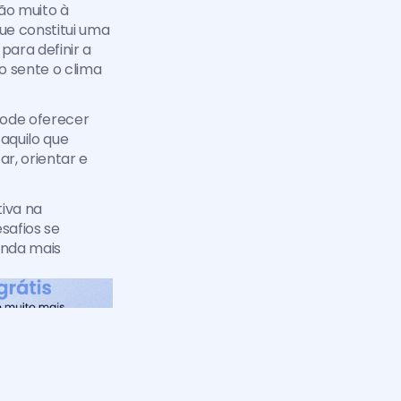
o muito à 
e constitui uma 
ara definir a 
 sente o clima 
pode oferecer 
quilo que 
, orientar e 
iva na 
afios se 
inda mais 