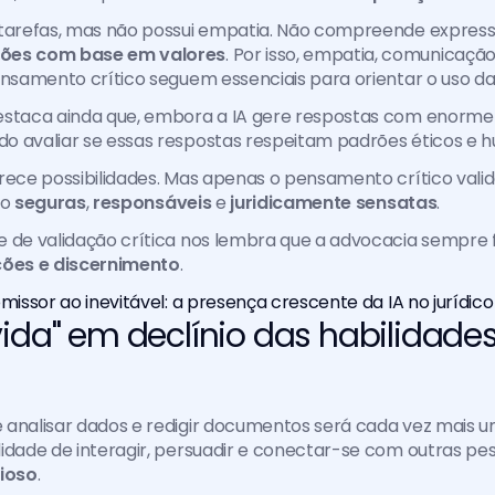
ões com base em valores
. Por isso, empatia, comunicação 
ensamento crítico seguem essenciais para orientar o uso da
estaca ainda que, embora a IA gere respostas com enorme 
o avaliar se essas respostas respeitam padrões éticos e 
rece possibilidades. Mas apenas o pensamento crítico valida
o 
seguras
, 
responsáveis
 e
 juridicamente sensatas
.
 de validação crítica nos lembra que a advocacia sempre f
ções e discernimento
.
omissor ao inevitável: a presença crescente da IA no jurídico
ida" em declínio das habilidades
 analisar dados e redigir documentos será cada vez mais u
idade de interagir, persuadir e conectar-se com outras pe
lioso
.