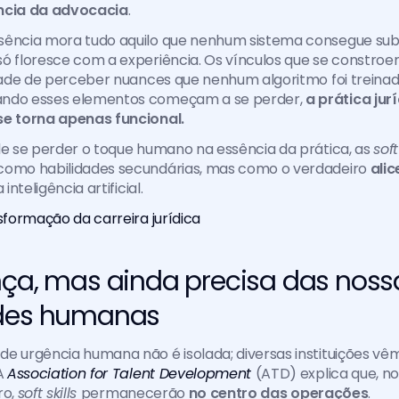
ncia da advocacia
.
ência mora tudo aquilo que nenhum sistema consegue substi
ó floresce com a experiência. Os vínculos que se constroem
idade de perceber nuances que nenhum algoritmo foi treinad
ndo esses elementos começam a se perder, 
a prática jurí
se torna apenas funcional.
de se perder o toque humano na essência da prática, as 
como habilidades secundárias, mas como o verdadeiro 
alic
 inteligência artificial.
nsformação da carreira jurídica
nça, mas ainda precisa das nossa
ades humanas
e urgência humana não é isolada; diversas instituições vê
A 
Association for Talent Development 
(ATD) explica que, n
o, 
soft skills 
permanecerão 
no centro das operações
. 