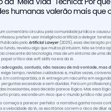
o da "Meia Vida" Técnica: Por que
des humanas valerão mais que o
m comentário circulou pela comunidade jurídica e causou 
essou preferir usar inteligência artificial a delegar tarefa
 Publicada pelo 
Artificial Lawyer
 (2025), essa declaração pr
no fundo, revelou algo que muitos já intuíam. Não se trata a
cia crescente da tecnologia, mas de um sintoma de uma dis
 papel crítico das 
soft skills
 na era da IA.
e advogado, contudo, não nasceu de má vontade, mas 
r exige tempo, revisões cuidadosas e, muitas vezes, conversas
s. Em contrapartida, a IA entrega um rascunho em segundo
 perguntas excessivas e sem dúvidas. Para um profissional 
s incessantes, essa decisão parece lógica. Mas essa lógic
urto prazo, esconde um risco que o mundo jurídico não pode
o começa a parecer perfeita  a narrativa ganha novos cont
s a velocidade da IA, os escritórios correm o risco de diluir aq