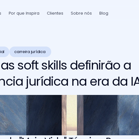
s
Por que Inspira
Clientes
Sobre nós
Blog
ial
carreira jurídica 
 soft skills definirão a
ncia jurídica na era da I