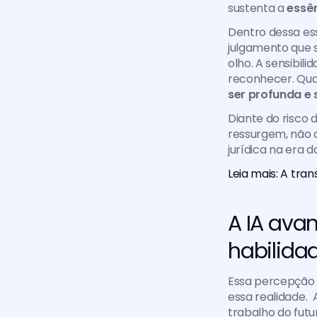
sustenta a 
essê
Dentro dessa ess
julgamento que s
olho. A sensibil
reconhecer. Qua
ser profunda e 
Diante do risco 
ressurgem, não 
jurídica na era da
Leia mais: A tra
A IA ava
habilid
Essa percepção d
essa realidade.  
trabalho do futur