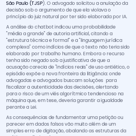
São Paulo (TJSP
). O advogado solicitou a anulação da 
decisão sob o argumento de que ela violava o 
princípio do juiz natural por ter sido elaborada por IA. 
A análise do chatbot indicou uma probabilidade 
"média a grande" de autoria artificial, citando a 
"estrutura técnica e formal" e a "linguagem jurídica 
complexa" como indícios de que o texto não teria sido 
elaborado por trabalho humano. Embora o recurso 
tenha sido negado sob a justificativa de que a 
acusação carecia de "indícios reais" de uso antiético, o 
episódio expõe a nova fronteira da litigância: onde 
advogadas e advogados buscam soluções  para 
fiscalizar a autenticidade das decisões, alertando 
para o risco de um viés algorítmico tendencioso na 
máquina que, em tese, deveria garantir a igualdade 
perante a Lei.
As consequências de fundamentar uma petição ou 
parecer em dados falsos vão muito além de um 
simples erro de digitação, abalando as estruturas da 