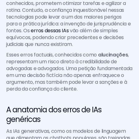
conhecidos, prometem otimizar tarefas e agilizar a 
rotina. Contudo, a confiança inquestionável nessas 
tecnologias pode levar a um dos maiores perigos 
para a prática jurídica: a invenção de jurisprudência e 
fontes. Os 
erros dessas IAs
 vão além de simples 
equívocos, podendo criar precedentes e decisões 
judiciais que nunca existiram.
Esses erros factuais, conhecidos como 
alucinações
, 
representam um risco direto à credibilidade de 
advogadas e advogados. Uma petição fundamentada 
em uma decisão fictícia não apenas enfraquece o 
argumento, mas também pode levar a sanções e à 
perda da confiança do cliente.
A anatomia dos erros de IAs 
genéricas
As IAs generativas, como os modelos de linguagem 
que alimentam os chatbots populares, são treinadas 