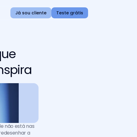
Já sou cliente
Teste grátis
que
nspira
le não está nas 
redesenhar a 