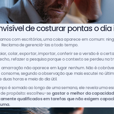
nvisível de costurar pontas o dia 
amos com escritórios, uma coisa aparece em comum: ning
. Reclama de gerenciá-las a todo tempo.
piar, colar, exportar, importar, conferir se a versão é a cert
echo, refazer a pesquisa porque o contexto se perdeu na t
e amarração não aparece em lugar nenhum. Não é cobrável.
 consome, segundo a observação que mais escutei no último
 duas horas e meia do dia útil.
po é somado ao longo de uma semana, ele revela uma esco
de propósito: escolheu-se 
gastar o melhor da capacidade 
ltamente qualificados em tarefas que não exigem capac
huma.