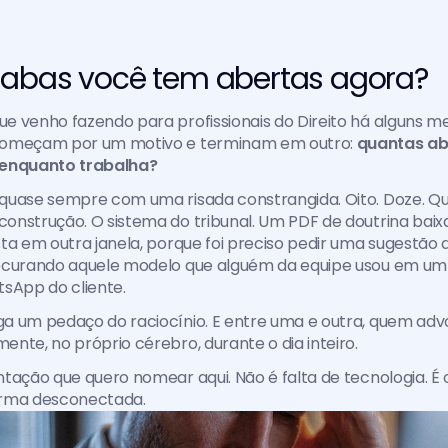
abas você tem abertas agora?
 venho fazendo para profissionais do Direito há alguns me
começam por um motivo e terminam em outro:
 quantas ab
 enquanto trabalha?
quase sempre com uma risada constrangida. Oito. Doze. Qui
onstrução. O sistema do tribunal. Um PDF de doutrina baix
ta em outra janela, porque foi preciso pedir uma sugestão d
ocurando aquele modelo que alguém da equipe usou em um 
sApp do cliente.
a um pedaço do raciocínio. E entre uma e outra, quem advo
nte, no próprio cérebro, durante o dia inteiro.
tação que quero nomear aqui. Não é falta de tecnologia. É o
orma desconectada.