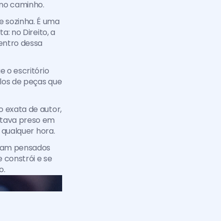
 no caminho.
 sozinha. É uma 
: no Direito, a 
entro dessa 
 o escritório 
los de peças que 
 exata de autor, 
stava preso em 
a qualquer hora.
ram pensados 
constrói e se 
o.