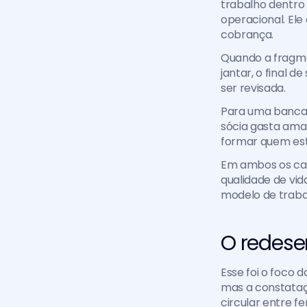
trabalho dentro
operacional. Ele 
cobrança.
Quando a fragmen
jantar, o final 
ser revisada.
Para uma banca 
sócia gasta ama
formar quem est
Em ambos os cas
qualidade de vida
modelo de traba
O redes
Esse foi o foco 
mas a constataçã
circular entre 