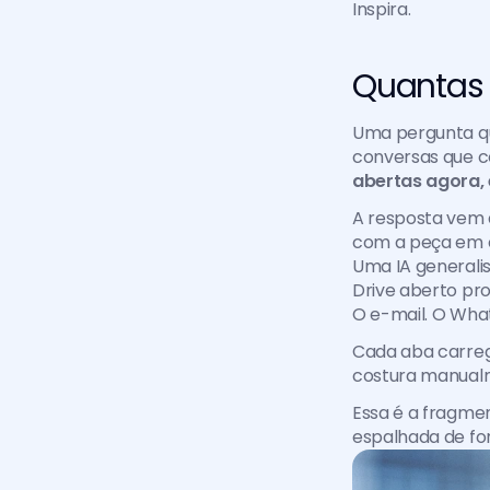
Inspira.
Quantas 
Uma pergunta que
conversas que 
abertas agora,
A resposta vem 
com a peça em c
Uma IA generalis
Drive aberto pr
O e-mail. O What
Cada aba carreg
costura manualme
Essa é a fragmen
espalhada de f