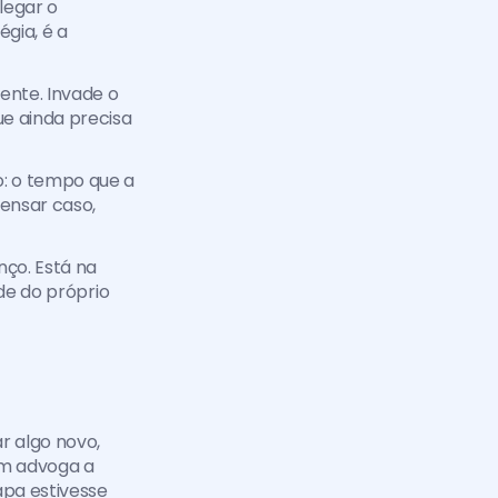
egar o 
gia, é a 
ente. Invade o 
e ainda precisa 
: o tempo que a 
nsar caso, 
o. Está na 
de do próprio 
 algo novo, 
em advoga a 
a estivesse 