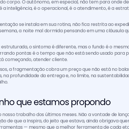
 do corpo. O autônomo, em especial, não tem para onde del
é a inteligência, é o operacional, é o atendimento, é a estraté
tação se instala em sua rotina, não fica restrita ao expedi
de semana, a noite mal dormida pensando em uma cláusula qu
estruturada, o sintoma é diferente, mas o fundo é o mesmo
rrando pontas é o tempo que não está sendo usado para pe
á começando, atender cliente.
os, a fragmentação cobra um preço que não está no balanç
, na profundidade da entrega e, no limite, na sustentabilida
lho.
enho que estamos propondo
do nosso trabalho dos últimos meses. Não a vontade de lançar
o de que a Inspira, do jeito que estava, ainda obrigava qu
ferramentas — mesmo que a melhor ferramenta de cada etap