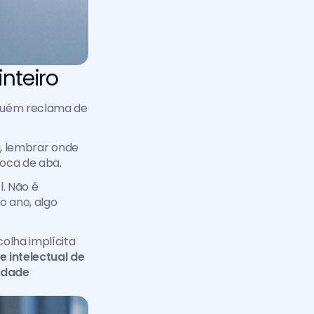
inteiro
uém reclama de 
a, lembrar onde 
roca de aba.
 Não é 
 ano, algo 
lha implícita 
intelectual de 
idade 