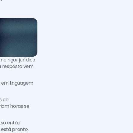
 rigor jurídico 
a resposta vem 
i, em linguagem 
 de 
riam horas se 
só então 
está pronto, 