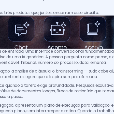
os três produtos que, juntos, encerram esse circuito.
a de entrada. Uma interface conversacional fundamentada no
iso de uma IA genérica. A pessoa pergunta como pensa, e 
erificável: Tribunal, número do processo, data, ementa.
dação, a análise de cláusula, o brainstorming — tudo cabe al
do ambiente seguro que a Inspira sempre ofereceu.
e quando a tarefa exige profundidade. Pesquisas exaustivas
análise de documentos longos, fluxos de raciocínio que toma
sso a passo.
egação, apresenta um plano de execução para validação, e 
gundo plano, sem interromper a rotina. Quando o trabalho 