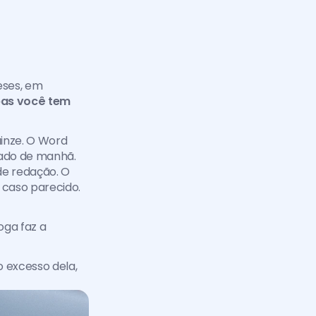
ses, em 
as você tem 
nze. O Word 
ado de manhã. 
e redação. O 
caso parecido. 
ga faz a 
 excesso dela, 