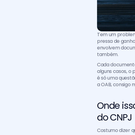
Tem um problema
pressa de ganha
envolvem documen
também.
Cada documento 
alguns casos, o 
é só uma questã
a OAB, consigo 
Onde isso
do CNPJ
Costumo dizer qu