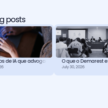
g posts
tos de IA que advogados precisam entender
O que o Demarest es
26
July 30, 2026