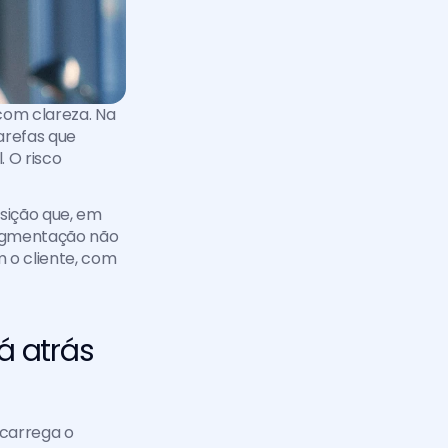
om clareza. Na 
refas que 
 O risco 
ição que, em 
ragmentação não 
o cliente, com 
 atrás 
carrega o 