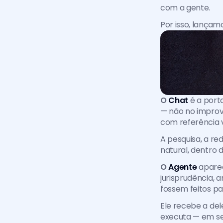
com a gente.
Por isso, lançam
O 
Chat
é a port
— não no improv
com referência v
A pesquisa, a re
natural, dentro 
O 
Agente
aparec
jurisprudência, 
fossem feitos pa
Ele recebe a del
executa — em se