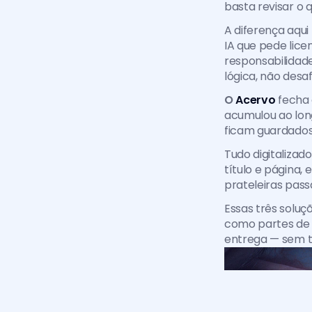
basta revisar o 
A diferença aqui
IA que pede licen
responsabilidade
lógica, não desaf
O 
Acervo
 fecha 
acumulou ao long
ficam guardados
Tudo digitalizad
título e página,
prateleiras passa
Essas três solu
como partes de u
entrega — sem t