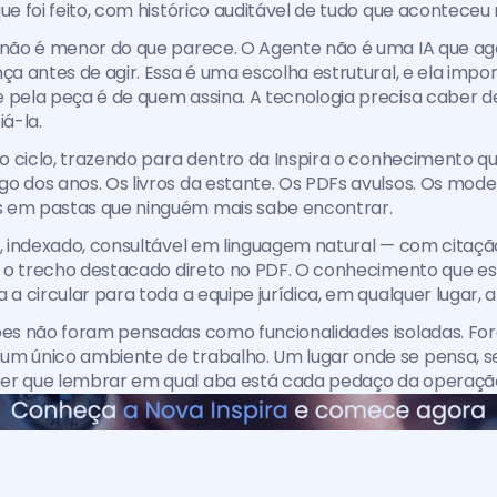
que foi feito, com histórico auditável de tudo que aconteceu
 não é menor do que parece. O Agente não é uma IA que age
ça antes de agir. Essa é uma escolha estrutural, e ela importa
 pela peça é de quem assina. A tecnologia precisa caber d
iá-la.
o ciclo, trazendo para dentro da Inspira o conhecimento que
o dos anos. Os livros da estante. Os PDFs avulsos. Os mode
 em pastas que ninguém mais sabe encontrar.
o, indexado, consultável em linguagem natural — com citação
 e o trecho destacado direto no PDF. O conhecimento que e
 a circular para toda a equipe jurídica, em qualquer lugar, 
ções não foram pensadas como funcionalidades isoladas. Fo
m único ambiente de trabalho. Um lugar onde se pensa, se 
er que lembrar em qual aba está cada pedaço da operaçã