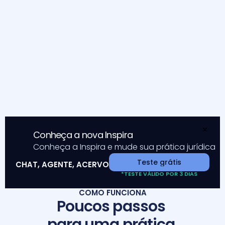
Peças de ouro recuperadas
Pareceres, petições e modelos que ficavam 
em pastas que ninguém encontrava. Agora à 
disposição da equipe inteira.
Conhecimento que circula
O que estava preso em prateleiras e drives 
Conheça a nova Inspira
passa a circular. Cada associado consulta o 
Conheça a Inspira e mude sua prática jurídica
que toda a banca já produziu.
Teste grátis
CHAT, AGENTE, ACERVO
*TESTE VÁLIDO POR 3 DIAS
COMO FUNCIONA
Poucos passos 
para uma prática 