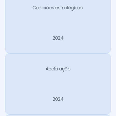
Conexões estratégicas 
D
i
s
t
r
i
t
o
2024
Aceleração
C
h
a
l
l
e
n
g
e
r
2024