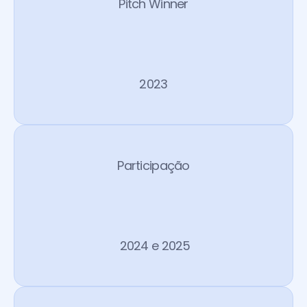
Pitch Winner
W
e
b
S
u
m
m
i
t
L
i
s
b
o
n
2023
Participação
4
D
a
y
W
e
e
k
 2024 e 2025