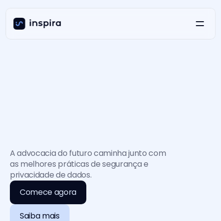
Segurança
A advocacia do futuro caminha junto com 
as melhores práticas de segurança e 
não
se
negocia
privacidade de dados.
Comece agora
Comece agora
Saiba mais