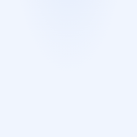
protocolos de segurança.
p
r
o
f
i
s
s
i
o
n
a
i
s
q
u
e
p
r
i
o
r
i
z
a
m
s
e
g
u
r
a
n
ç
a