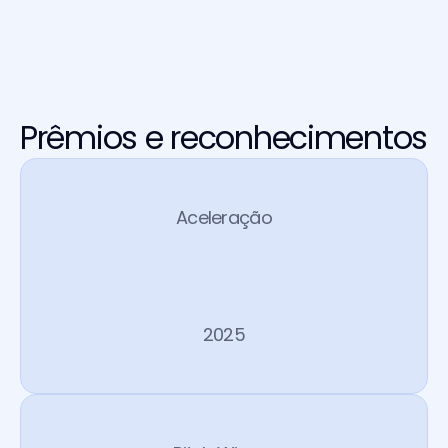
Prêmios e reconhecimentos
Aceleração
G
o
o
g
l
e
f
o
r
S
t
a
r
t
u
p
s
A
I
F
i
r
s
t
2025