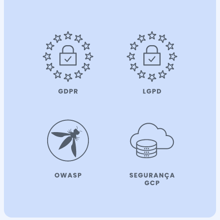
C
o
m
o
g
a
r
a
n
t
i
m
o
s
u
m
a
s
e
g
u
r
a
e
c
o
n
f
i
á
v
e
l
f
e
r
r
a
m
e
n
t
a