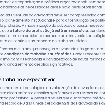
formatos de capacitação e práticas organizacionais nem sem
nâmica e as necessidades desse novo perfil profissional.
to da juventude da advocacia deve ser compreendido com
 o planejamento institucional e para a formulação de políti
da profissão. A modernização da advocacia passa, necessar
 que 
o futuro da profissão já está em exercício
, conduzid
ormados em um ambiente marcado pela inovação tecnológica
nto ao sentido e ao impacto do trabalho jurídico.
números mostram que inovação e juventude não garantem 
e 
condições de trabalho satisfatórias
. Dados recentes r
asmo com a tecnologia e da valorização de novas formas de
ira ainda enfrenta desafios significativos.
 trabalho e expectativas
asmo com a tecnologia e da valorização de novas formas d
eira ainda enfrenta desafios significativos em termos de co
fação profissional. A pesquisa revela que a satisfação média 
a escala de 0 a 10), 
mas cerca de 52% dos advogados av