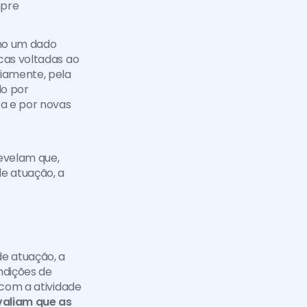
pre 
o um dado 
cas voltadas ao 
iamente, pela 
o por 
 e por novas 
evelam que, 
 atuação, a 
e atuação, a 
ndições de 
com a atividade 
aliam que as 