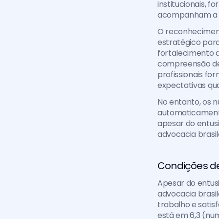
institucionais, 
acompanham a di
O reconhecimen
estratégico para
fortalecimento 
compreensão de
profissionais f
expectativas qua
No entanto, os 
automaticament
apesar do entusi
advocacia brasile
Condições de
Apesar do entusi
advocacia brasil
trabalho e satis
está em 6,3 (num