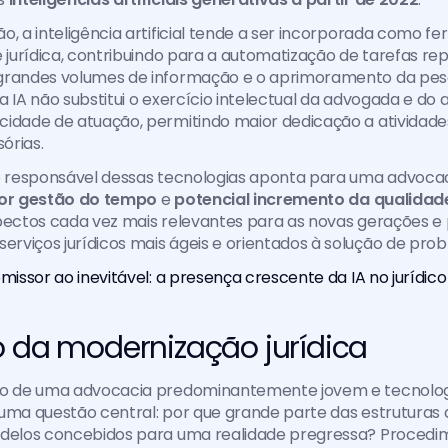
o, a inteligência artificial tende a ser incorporada como fe
 jurídica, contribuindo para a automatização de tarefas repet
grandes volumes de informação e o aprimoramento da pesqui
a IA não substitui o exercício intelectual da advogada e do
idade de atuação, permitindo maior dedicação a atividades
sórias.
so responsável dessas tecnologias aponta para uma advoca
or gestão do tempo
 e 
potencial incremento da qualidade
pectos cada vez mais relevantes para as novas gerações e p
viços jurídicos mais ágeis e orientados à solução de pro
omissor ao inevitável: a presença crescente da IA no jurídico
o da modernização jurídica
io de uma advocacia predominantemente jovem e tecnolo
uma questão central: por que grande parte das estruturas d
odelos concebidos para uma realidade pregressa? Procedime