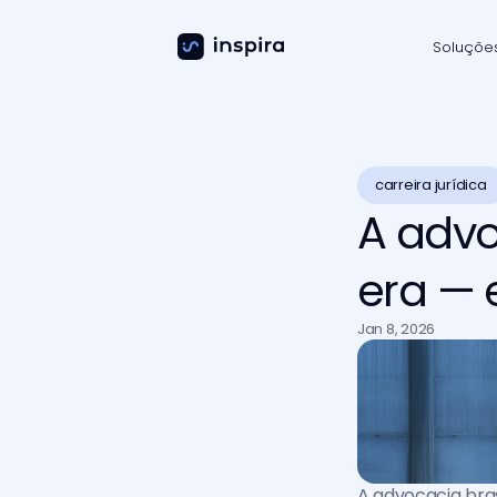
Soluçõe
carreira jurídica 
A advo
era — 
Jan 8, 2026
A advocacia bras