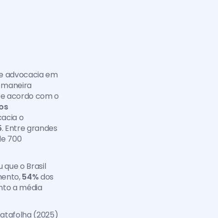
de advocacia em 
 maneira 
De acordo com o 
s 
acia o 
5
. Entre grandes 
e 700 
 que o Brasil 
ento, 
54%
 dos 
nto a média 
atafolha (2025) 