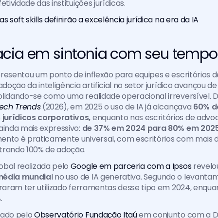
etividade das instituições jurídicas.
s soft skills definirão a excelência jurídica na era da IA
cia em sintonia com seu tempo
resentou um ponto de inflexão para equipes e escritórios 
adoção da inteligência artificial no setor jurídico avançou de
olidando-se como uma realidade operacional irreversível. 
Tech Trends
 (2026), em 2025 o uso de IA já alcançava 
60% do
jurídicos corporativos,
 enquanto nos escritórios de advoc
ainda mais expressivo: 
de 37% em 2024 para 80% em 202
ento é praticamente universal, com escritórios com mais d
trando 100% de adoção.
bal realizada pelo 
Google em parceria com a Ipsos
 revelou
média mundia
l no uso de IA generativa. Segundo o levantam
araram ter utilizado ferramentas desse tipo em 2024, enqua
. 
ado pelo 
Observatório Fundação Itaú
 em conjunto com a D