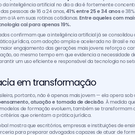
 da inteligência artificial no dia a dia é fortemente concent
 das pessoas de 16 a 24 anos, 
41% entre 25 e 34 anos
 e 38%
am a IA em suas rotinas cotidianas. 
Entre aqueles com mais
nologia cai para apenas 19%.
ados confirmam que a inteligência artificial já se consolidou
ática jurídica, com adoção ampla e acelerada no Brasil e no
 maior engajamento das gerações mais jovens reforça o carát
ação, ao mesmo tempo em que evidencia a necessidade de
rantir um uso eficiente e responsável da tecnologia no setor
acia em transformação
ileira, portanto, não é apenas mais jovem — ela opera sob
pensamento, atuação e tomada de decisão
. À medida que 
os modelos de formação evoluem, também se transformam a
ritérios que orientam a prática jurídica.
obal mostra que escritórios, empresas e instituições de ens
rceria para preparar advogados capazes de atuar de forma