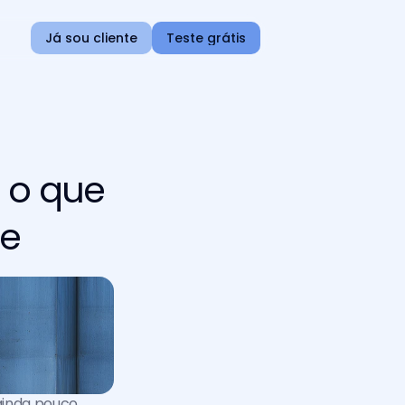
Já sou cliente
Teste grátis
é o que
de
ainda pouco 