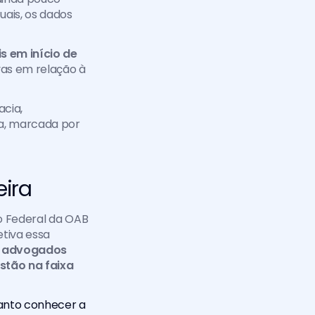
ais, os dados 
 em início de 
vas em relação à 
cia, 
, marcada por 
eira
o Federal da OAB 
tiva essa 
 advogados 
stão na faixa 
anto conhecer a 