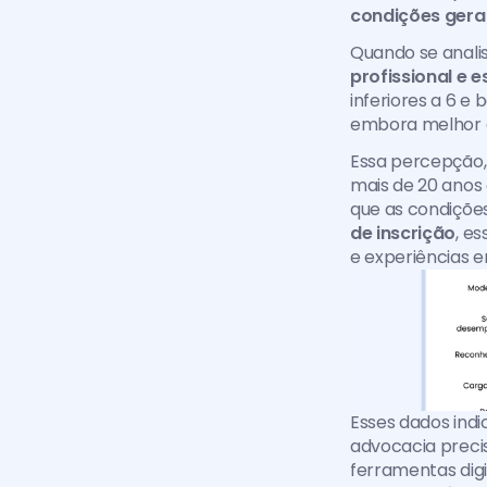
condições gera
Quando se anali
profissional e e
inferiores a 6 e 
embora melhor a
Essa percepção, 
mais de 20 anos
que as condiçõe
de inscrição
, e
e experiências e
Esses dados ind
advocacia preci
ferramentas digi