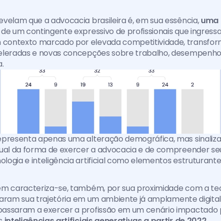
velam que a advocacia brasileira é, em sua essência,
 uma 
 de um contingente expressivo de profissionais que ingress
ontexto marcado por elevada competitividade, transfor
eleradas e novas concepções sobre trabalho, desempenho p
.
epresenta apenas uma alteração demográfica, mas sinaliza
ual da forma de exercer a advocacia e de compreender seu v
ogia e inteligência artificial como elementos estruturante
em caracteriza-se, também, por sua proximidade com a tecn
iciaram sua trajetória em um ambiente já amplamente digitali
assaram a exercer a profissão em um cenário impactado p
s 
inteligências artificiais generativas a partir de 2022
.