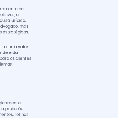
rramenta de 
itivas, a 
sa jurídica. 
 advogado, mas 
 estratégicas, 
cia com 
maior 
 de vida 
ara os clientes 
blemas.
gicamente 
a profissão 
ntos, rotinas 