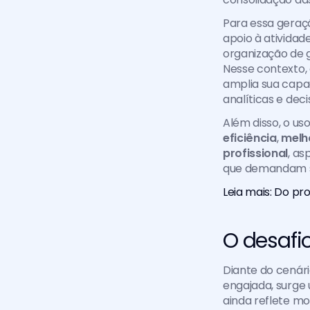
Para essa geraçã
apoio à atividade
organização de 
Nesse contexto, 
amplia sua capac
analíticas e deci
Além disso, o u
eficiência
, 
melh
profissional
, as
que demandam ser
Leia mais: Do pr
O desafi
Diante do cenár
engajada, surge 
ainda reflete m