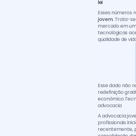
lei
Esses números re
jovem
. Trata-se
mercado em um c
tecnológicas ac
qualidade de vida
Esse dado não r
redefinição grad
econômico.Tecnol
advocacia
A advocacia jov
profissionais in
recentemente, p
consolidação da