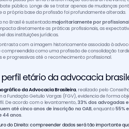
ate público. Longe de se tratar apenas de mudanças pontu
a própria base da profissão foi profundamente alterada. 
a no Brasil é sustentada 
majoritariamente por profissionais
impacta diretamente as práticas profissionais, as expectati
el das instituições jurídicas.
contrasta com a imagem historicamente associada à advoca
compreendida como uma profissão de consolidação tardia
as e progressivas até o reconhecimento profissional.
erfil etário da advocacia brasil
ográfico da Advocacia Brasileira
, realizado pelo Conselh
a Fundação Getulio Vargas (FGV), evidencia de forma obje
il. De acordo com o levantamento, 
33% dos advogadas e
suem até cinco anos de inscrição na OAB
, enquanto 
55% e
 e 44 anos
.
turo do Direito: compreender dados será tão importante qu