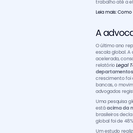
trabalho até a ef
Leia mais: Como a
A advoca
O último ano rep
escala global. A 
acelerada, cons
relatório 
Legal 
departamentos 
crescimento foi 
bancas, o movim
advogados regis
Uma pesquisa glo
está 
acima da 
brasileiros decl
global foi de 48%
Um estudo realiz