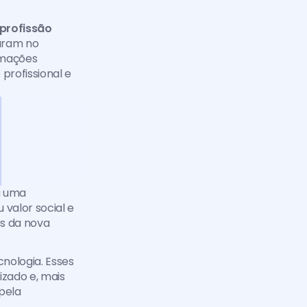
profissão 
aram no 
mações 
rofissional e 
 uma 
alor social e 
s da nova 
ologia. Esses 
zado e, mais 
ela 