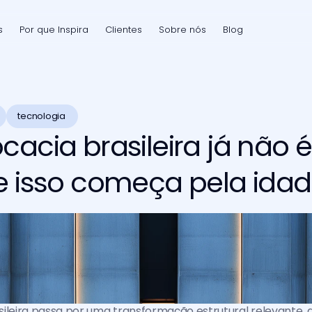
s
Por que Inspira
Clientes
Sobre nós
Blog
tecnologia 
cacia brasileira já não 
e isso começa pela ida
ileira passa por uma transformação estrutural relevante, 