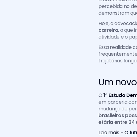
percebida no deb
demonstram que 
Hoje, a advocaci
carreira
, o que 
atividade e o pap
Essa realidade 
frequentemente 
trajetórias long
Um novo p
O 
1º Estudo Dem
em parceria com 
mudança de perf
brasileiros pos
etária entre 24
Leia mais – O fu