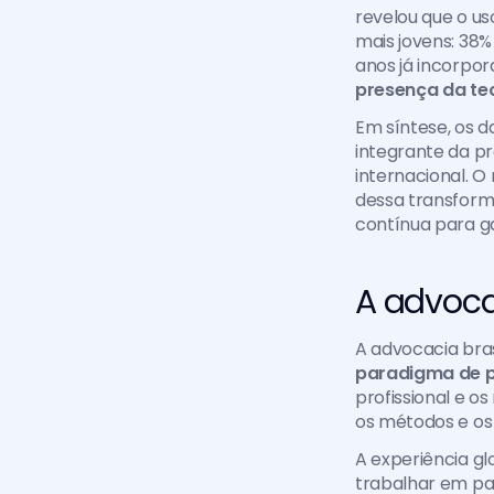
revelou que o uso
mais jovens: 38%
anos já incorpor
presença da tec
Em síntese, os d
integrante da pr
internacional. O
dessa transform
contínua para ga
A advoc
A advocacia bras
paradigma de 
profissional e 
os métodos e os c
A experiência gl
trabalhar em pa