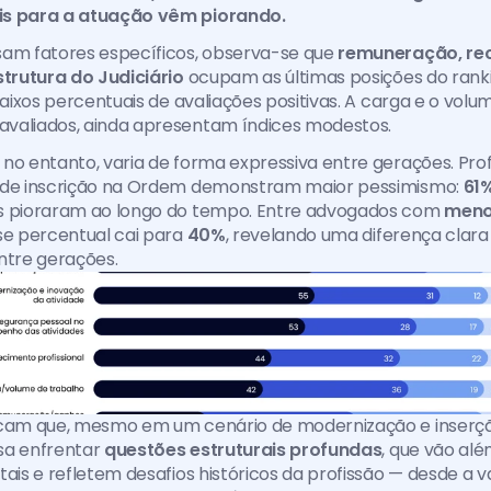
is para a atuação vêm piorando.
sam fatores específicos, observa-se que 
remuneração, re
strutura do Judiciário 
ocupam as últimas posições do rank
baixos percentuais de avaliações positivas. A carga e o volum
valiados, ainda apresentam índices modestos.
no entanto, varia de forma expressiva entre gerações. Prof
 de inscrição na Ordem demonstram maior pessimismo: 
61%
s pioraram ao longo do tempo. Entre advogados com 
menos
sse percentual cai para 
40%
, revelando uma diferença clara
ntre gerações.
icam que, mesmo em um cenário de modernização e inserção
sa enfrentar
 questões estruturais profundas
, que vão alé
tais e refletem desafios históricos da profissão — desde a va