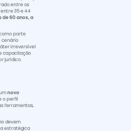
rado entre os 
 entre 35 e 44 
 de 60 anos, a 
 como parte 
 cenário 
er irreversível 
 capacitação 
 jurídico.
 um 
novo 
o perfil 
s ferramentas, 
ino devem 
 estratégica 