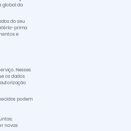
global da 
dos do seu 
téria-prima 
entos e 
rviço. Nesses 
e os dados 
 autorização 
rnecidos podem 
untas;
r novas 