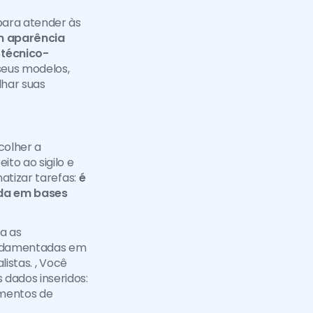
ara atender às 
m aparência 
 técnico-
seus modelos, 
har suas 
olher a 
o ao sigilo e 
atizar tarefas: 
é 
da em bases 
a as 
undamentadas em 
istas. , Você 
dados inseridos: 
mentos de 