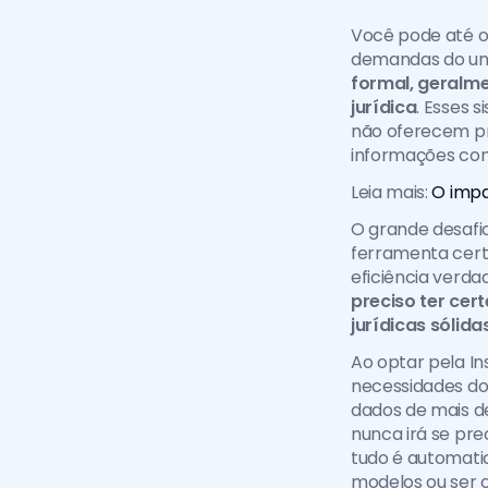
Você pode até op
demandas do univ
formal, geralme
jurídica
. Esses 
não oferecem pri
informações com 
Leia mais: 
O impa
O grande desafio
ferramenta certa
eficiência verda
preciso ter cer
jurídicas sólidas
Ao optar pela In
necessidades do
dados de mais de 
nunca irá se pre
tudo é automati
modelos ou ser 