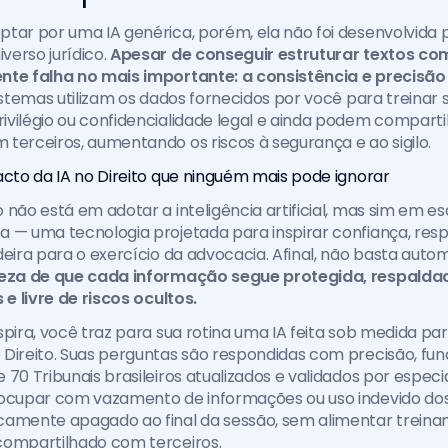
tar por uma IA genérica, porém, ela não foi desenvolvida p
erso jurídico. 
Apesar de conseguir estruturar textos co
nte falha no mais importante: a consistência e precisão
sistemas utilizam os dados fornecidos por você para treinar 
vilégio ou confidencialidade legal e ainda podem compartil
terceiros, aumentando os riscos à segurança e ao sigilo.
cto da IA no Direito que ninguém mais pode ignorar
 não está em adotar a inteligência artificial, mas sim em esc
 — uma tecnologia projetada para inspirar confiança, respeit
deira para o exercício da advocacia. Afinal, não basta autom
teza de que cada informação segue protegida, respalda
 e livre de riscos ocultos.
spira, você traz para sua rotina uma IA feita sob medida par
 Direito. Suas perguntas são respondidas com precisão, f
70 Tribunais brasileiros atualizados e validados por especial
ocupar com vazamento de informações ou uso indevido dos 
camente apagado ao final da sessão, sem alimentar treina
compartilhado com terceiros.