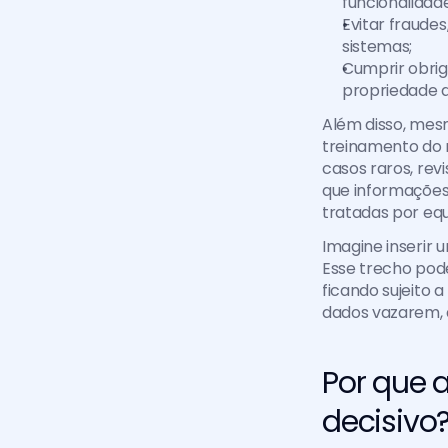
funcionalidade
Evitar fraudes
sistemas;
Cumprir obriga
propriedade d
Além disso, mesm
treinamento do 
casos raros, rev
que informações
tratadas por equ
Imagine inserir 
Esse trecho pod
ficando sujeito a
dados vazarem, a
Por que a
decisivo