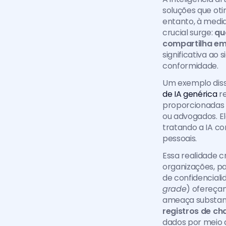
soluções que ot
entanto, à medid
crucial surge:
 qu
compartilha em 
significativa ao 
conformidade.
Um exemplo disso
de IA genérica 
r
proporcionadas 
ou advogados. El
tratando a IA c
pessoais. 
Essa realidade cr
organizações, pa
de confidenciali
grade
) ofereça
ameaça substanci
registros de ch
dados por meio 