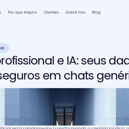
s
Por que Inspira
Clientes
Sobre nós
Blog
ial 
profissional e IA: seus da
seguros em chats genér
rtificial está rapidamente transformando o cenário jurídico, 