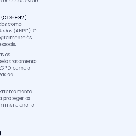
 os dados estão 
o (CTS-FGV)
idos como 
Dados (ANPD). O 
gralmente às 
ssoais. 
s as 
 pelo tratamento 
 LGPD, como a 
as de 
 extremamente 
 proteger as 
em mencionar o 
e