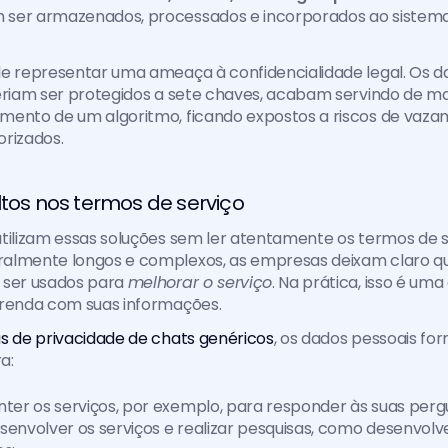
 ser armazenados, processados e incorporados ao sistema 
e representar uma ameaça à confidencialidade legal. Os da
eriam ser protegidos a sete chaves, acabam servindo de ma
mento de um algoritmo, ficando expostos a riscos de vazam
orizados.
ltos nos termos de serviço
tilizam essas soluções sem ler atentamente os termos de se
almente longos e complexos, as empresas deixam claro qu
 ser usados para 
melhorar o serviço
. Na prática, isso é uma
prenda com suas informações.
s de privacidade de chats genéricos
, os dados pessoais fo
a:
nter os serviços, por exemplo, para responder às suas perg
senvolver os serviços e realizar pesquisas, como desenvolve