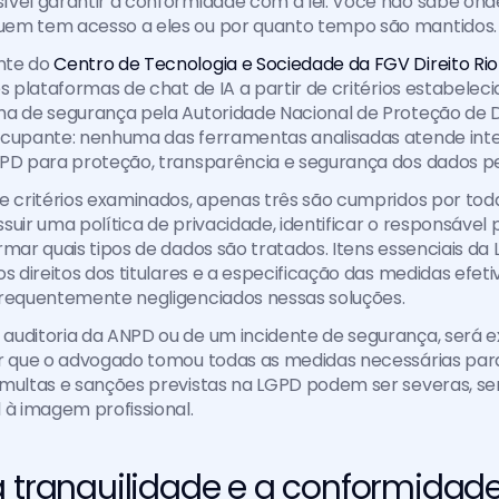
vel garantir a conformidade com a lei. Você não sabe onde
em tem acesso a eles ou por quanto tempo são mantidos.
te do 
Centro de Tecnologia e Sociedade da FGV Direito Ri
es plataformas de chat de IA a partir de critérios estabelec
ma de segurança pela Autoridade Nacional de Proteção de 
ocupante: nenhuma das ferramentas analisadas atende inte
GPD para proteção, transparência e segurança dos dados pe
e critérios examinados, apenas três são cumpridos por toda
suir uma política de privacidade, identificar o responsável
rmar quais tipos de dados são tratados. Itens essenciais da
s direitos dos titulares e a especificação das medidas efetiv
frequentemente negligenciados nessas soluções.
auditoria da ANPD ou de um incidente de segurança, será
ar que o advogado tomou todas as medidas necessárias para
 multas e sanções previstas na LGPD podem ser severas, s
 à imagem profissional.
a tranquilidade e a conformidad