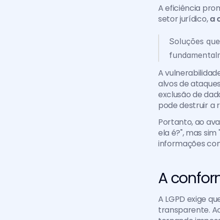
A eficiência pro
setor jurídico, 
a 
Soluções que 
fundamentalm
A vulnerabilidad
alvos de ataques 
exclusão de dad
pode destruir a 
Portanto, ao ava
ela é?", mas sim 
informações con
A confor
A LGPD exige que
transparente. Ao