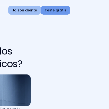
Já sou cliente
Teste grátis
dos
icos?
oferecendo 