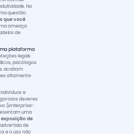
utividade. No 
uma questão 
s que você 
 uma ameaça 
adelos de 
uma plataforma 
eções legais 
cos, psicólogos 
s, acabam 
es altamente 
indivíduos e 
igorosos deveres 
vo (
enterprise-
presentam uma 
 
exposição de 
nadvertida de 
 e o uso não 