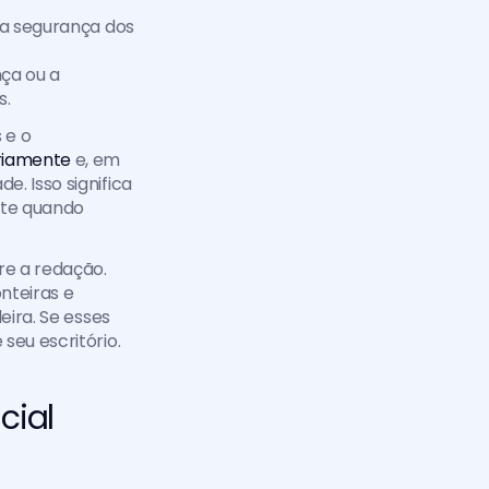
 a segurança dos 
ça ou a 
s.
e o 
riamente
 e, em 
. Isso significa 
te quando 
e a redação. 
teiras e 
ira. Se esses 
seu escritório.
ial 