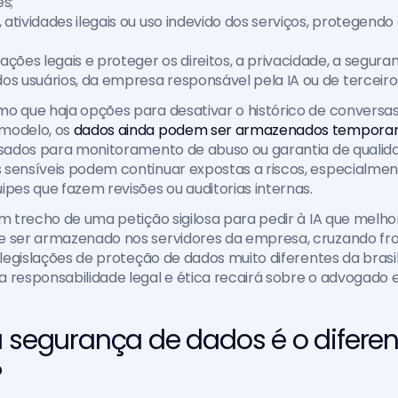
s;
, atividades ilegais ou uso indevido dos serviços, protegendo
ções legais e proteger os direitos, a privacidade, a seguran
os usuários, da empresa responsável pela IA ou de terceiro
o que haja opções para desativar o histórico de conversas 
modelo, os 
dados ainda podem ser armazenados tempora
isados para monitoramento de abuso ou garantia de qualidade
 sensíveis podem continuar expostas a riscos, especialmen
ipes que fazem revisões ou auditorias internas.
um trecho de uma petição sigilosa para pedir à IA que melhor
e ser armazenado nos servidores da empresa, cruzando fron
 legislações de proteção de dados muito diferentes da brasile
 responsabilidade legal e ética recairá sobre o advogado e 
 segurança de dados é o diferenc
?