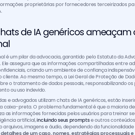
formações proprietárias por fornecedores terceirizados pa
.
chats de IA genéricos ameaçam o 
nal
ional é um pilar da advocacia, garantido pelo Estatuto da Adv
. Ele assegura que as informações compartilhadas entre ad
idenciais, criando um ambiente de confiança indispensáve
o cliente. Ao mesmo tempo, a Lei Geral de Proteção de Da
obre o tratamento de dados pessoais, responsabilizando os p
nto ou uso indevido.
 e advogados utilizam chats de IA genéricos, estão inseri
a caixa-preta. O problema fundamental é que a maioria de
iza as informações fornecidas pelos usuários para treinar se
ência artificial, 
incluindo seus prompts
 e outros conteúdos
o arquivos, imagens e áudio, dependendo da funcionalidade qu
 
detalhes de um caso, nomes, estratégias processuais e