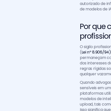
autorizado de in
de modelos de IA
Por que 
profissio
O sigilo profiss
(
Lei nº 8.906/94)
permaneçam conf
dos interesses d
regras rígidas s
qualquer vazame
Quando advogadas
sensíveis em um
plataformas util
modelos de intelig
upload, tais com
Isso significa que