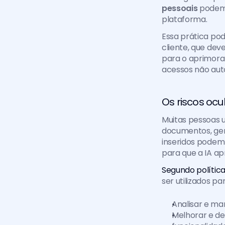
pessoais
 podem
plataforma. 
Essa prática pod
cliente, que dev
para o aprimora
acessos não aut
Os riscos ocu
Muitas pessoas u
documentos, ger
inseridos podem
para que a IA a
Segundo política
ser utilizados par
Analisar e ma
Melhorar e de