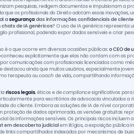
imizam pesquisas, redigem documentos e impulsionam a prod
a que os profissionais do Direito adotam essas inovações, 
al a 
segurança 
das informações confidenciais de cliente
chats de IA genéricos
? O uso de IA genérica representa
sigilo profissional, podendo expor dados sensíveis e criar pes
 é o que ocorre em diversas ocasiões públicas:
 o CEO de 
econheceu explicitamente que elas não contam com as prot
por comunicações com profissionais licenciados como médi
e destacou ainda que muitos usuários, especialmente joven
omo terapeuta ou 
coach 
de vida, compartilhando informaçõ
ia 
riscos legais
, éticos e de 
compliance
 significativos para 
rticularmente para escritórios de advocacia vinculados a r
dade do cliente. Embora as soluções de IA de nível corporati
m proteção de dados aprimorada, as versões gratuitas re
al às informações sensíveis. Os principais riscos incluem a
at em descoberta judicial
 em litígios, a exposição pública i
de links compartilhados indexados por mecanismos de busca