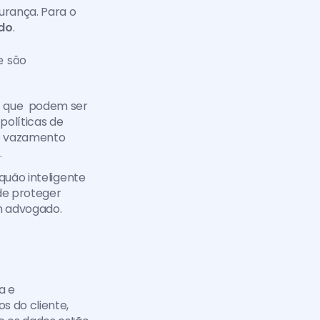
urança. Para o 
udo
. 
 são 
 que  podem ser 
políticas de 
o vazamento 
.
quão inteligente 
e proteger 
m advogado.
 e 
 do cliente, 