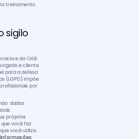
ra treinamento 
sigilo 
ocacia e da OAB 
vogado e cliente 
l para a defesa 
dos (LGPD) impõe 
rofissionais por 
ndo  dados 
ssas 
us próprios 
 que você faz 
e você utiliza. 
 informações 