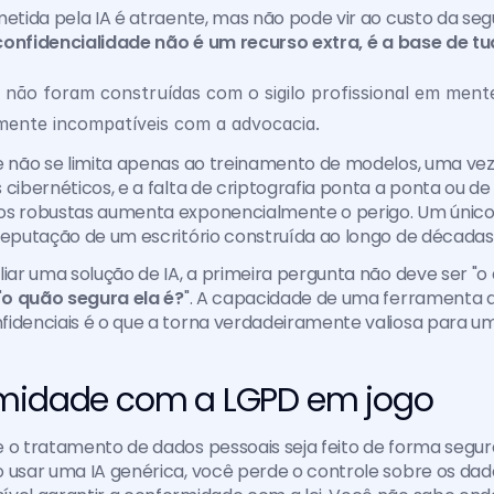
metida pela IA é atraente, mas não pode vir ao custo da seg
confidencialidade não é um recurso extra, é a base de t
não foram construídas com o sigilo profissional em mente
ente incompatíveis com a advocacia.
e não se limita apenas ao treinamento de modelos, uma vez
cibernéticos, e a falta de criptografia ponta a ponta ou de 
os robustas aumenta exponencialmente o perigo. Um únic
reputação de um escritório construída ao longo de décadas
liar uma solução de IA, a primeira pergunta não deve ser "o 
"
o quão segura ela é?
". A capacidade de uma ferramenta d
fidenciais é o que a torna verdadeiramente valiosa para u
midade com a LGPD em jogo
 o tratamento de dados pessoais seja feito de forma segura
 usar uma IA genérica, você perde o controle sobre os dados