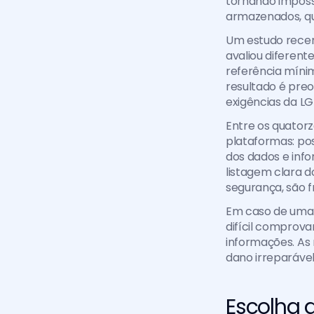
tornando impossí
armazenados, qu
Um estudo recen
avaliou diferent
referência míni
resultado é pre
exigências da L
Entre os quatorz
plataformas: pos
dos dados e info
listagem clara do
segurança, são 
Em caso de uma 
difícil comprov
informações. As
dano irreparável
Escolha 