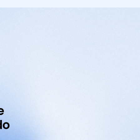
e 
do