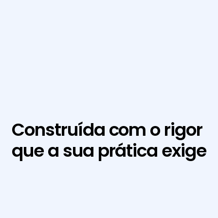
isa e cria as melhores soluç
Giacomo Paro
Sócio - Souto Correa
Construída com o rigor 
que a sua prática exige