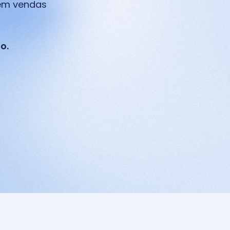
em vendas 
o.