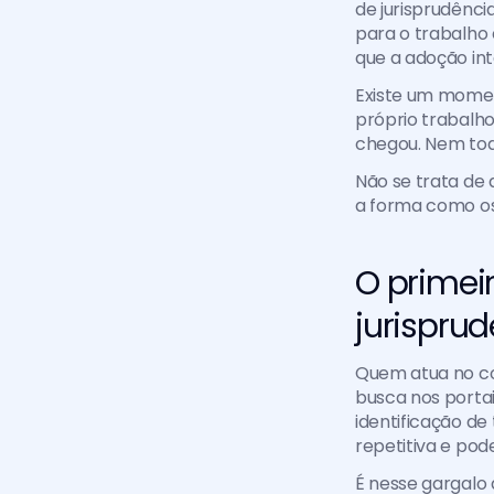
de jurisprudênci
para o trabalho 
que a adoção in
Existe um momen
próprio trabalho
chegou. Nem tod
Não se trata de 
a forma como os
O primei
jurispru
Quem atua no co
busca nos portai
identificação de
repetitiva e pod
É nesse gargalo 