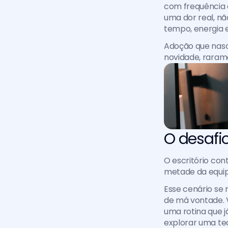
com frequência e
uma dor real, n
tempo, energia 
Adoção que nasce
novidade, raram
O desafi
O escritório con
metade da equipe
Esse cenário se 
de má vontade. V
uma rotina que 
explorar uma tec