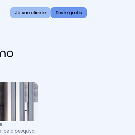
Já sou cliente
Teste grátis
omo
e 
 pela pesquisa 