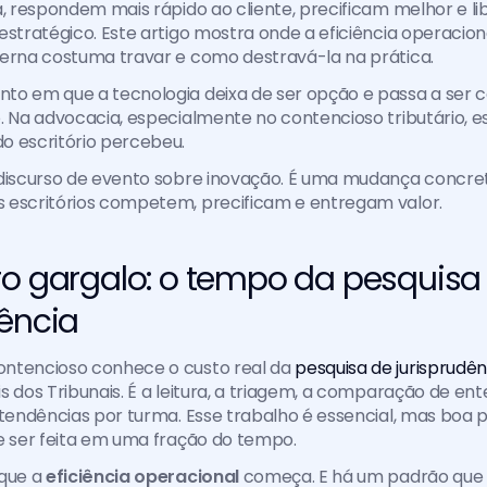
a, respondem mais rápido ao cliente, precificam melhor e li
estratégico. Este artigo mostra onde a eficiência operacion
terna costuma travar e como destravá-la na prática.
to em que a tecnologia deixa de ser opção e passa a ser c
. Na advocacia, especialmente no contencioso tributário, 
o escritório percebeu.
discurso de evento sobre inovação. É uma mudança concreta,
 escritórios competem, precificam e entregam valor.
ro gargalo: o tempo da pesquisa 
dência
ntencioso conhece o custo real da 
pesquisa de jurisprudên
s dos Tribunais. É a leitura, a triagem, a comparação de ent
 tendências por turma. Esse trabalho é essencial, mas boa p
e ser feita em uma fração do tempo.
que a 
eficiência operacional
 começa. E há um padrão que