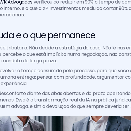
WK Advogados
 verificou ao reduzir em 90% o tempo de co
 interno, e o que a XP Investimentos mediu ao cortar 90% 
eracionais.
uda e o que permanece
ese tributária. Não decide a estratégia do caso. Não lê nas en
 percebe o que está implícito numa negociação, não constr
 mandato de longo prazo.
devolver o tempo consumido pelo processo, para que você o
humana entrega: pensar com profundidade, argumentar com
experiência.
sconforto diante das abas abertas e do prazo apertando ai
enos. Essa é a transformação real da IA na prática jurídica:
quem advoga, e sim a devolução do que sempre deveria ter s