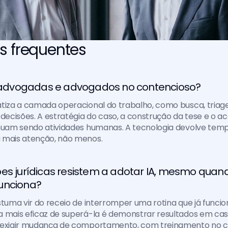
s frequentes
ui advogadas e advogados no contencioso?
atiza a camada operacional do trabalho, como busca, triag
ecisões. A estratégia do caso, a construção da tese e o a
inuam sendo atividades humanas. A tecnologia devolve temp
 mais atenção, não menos.
es jurídicas resistem a adotar IA, mesmo quand
unciona?
stuma vir do receio de interromper uma rotina que já funcio
 mais eficaz de superá-la é demonstrar resultados em caso
 exigir mudança de comportamento, com treinamento no c