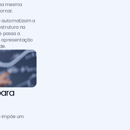
 na mesma 
ornar.
e automatizam a 
trutura na 
 passa a 
m apresentação 
de.
ara 
so impõe um 