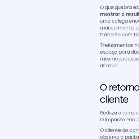
mostrar o resu
uma colega enco
manualmente, o a
trabalha com Dir
Treinamentos no
espaço para dúv
mesmo processo 
afirmar.
O retorn
cliente
Reduza o tempo 
O impacto não a
O cliente do co
observa a pauta