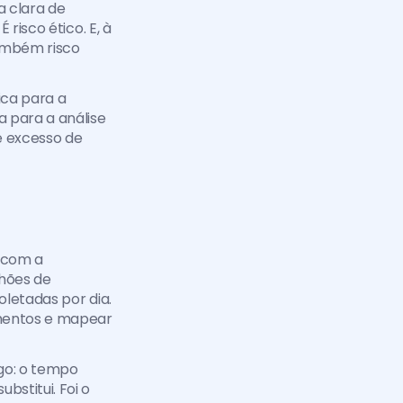
 clara de 
risco ético. E, à 
ambém risco 
ca para a 
para a análise 
 excesso de 
 com a 
hões de 
letadas por dia. 
mentos e mapear 
go: o tempo 
stitui. Foi o 