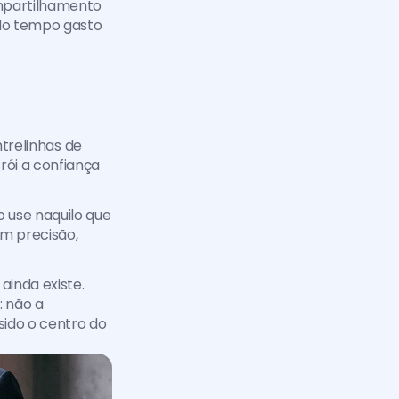
mpartilhamento 
do tempo gasto 
trelinhas de 
ói a confiança 
 use naquilo que 
 precisão, 
nda existe. 
 não a 
ido o centro do 