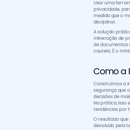
Usar uma ferrame
privacidade, para
medida que o mar
disciplinar.
A solução prátic
mineração de pr
de documentos i
cautela. É o mín
Como a I
Construímos a In
segurança que o 
decisões de mais 
Na prática, isso
tendências por 
O resultado que 
devolvido pela t