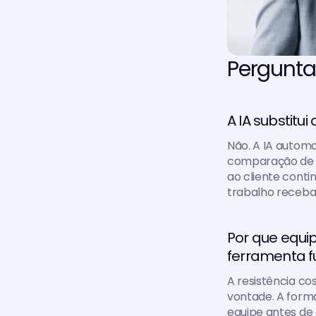
Pergunta
A IA substit
Não. A IA autom
comparação de d
ao cliente cont
trabalho receba
Por que equip
ferramenta f
A resistência co
vontade. A forma
equipe antes de