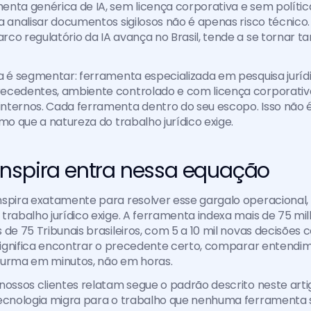
nta genérica de IA, sem licença corporativa e sem política
 analisar documentos sigilosos não é apenas risco técnico. É 
co regulatório da IA avança no Brasil, tende a se tornar t
a é segmentar: ferramenta especializada em pesquisa jurídi
ecedentes, ambiente controlado e com licença corporativa 
nternos. Cada ferramenta dentro do seu escopo. Isso não é
imo que a natureza do trabalho jurídico exige.
nspira entra nessa equação
spira exatamente para resolver esse gargalo operacional,
trabalho jurídico exige. A ferramenta indexa mais de 75 mil
de 75 Tribunais brasileiros, com 5 a 10 mil novas decisões co
 significa encontrar o precedente certo, comparar entendi
turma em minutos, não em horas.
nossos clientes relatam segue o padrão descrito neste arti
ecnologia migra para o trabalho que nenhuma ferramenta sub