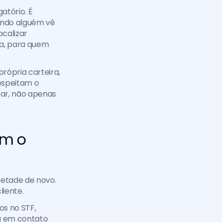
O que quebra esse ciclo não é comunicado interno nem política de uso obrigatório. É 
ando alguém vê 
alizar 
a, para quem 
ópria carteira, 
speitam o 
r, não apenas 
m o 
etade de novo. 
iente.
s no STF, 
a em contato 