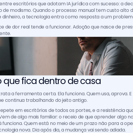
ntre escritórios que adotam IA jurídica com sucesso: a dec
ão de modismo. Quando o processo manual tem custo alto 
e dinheiro, a tecnologia entra como resposta a um proble
 de dor real tende a funcionar. Adoção que nasce de pres
ente.
o que fica dentro de casa
trata a ferramenta certa. Ela funciona. Quem usa, aprova. E 
 continua trabalhando do jeito antigo.
repete em escritórios de todos os portes, e a resistência q
em de algo mais familiar: o receio de que aprender algo no
já funciona. Quem está no meio de um prazo não para a ope
nologia nova. Dia após dia, a mudança vai sendo adiada.