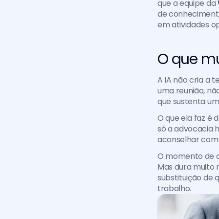
que a equipe da 
de conhecimento
em atividades op
O que m
A IA não cria a t
uma reunião, não
que sustenta um
O que ela faz é 
só a advocacia 
aconselhar com 
O momento de de
Mas dura muito m
substituição de 
trabalho.