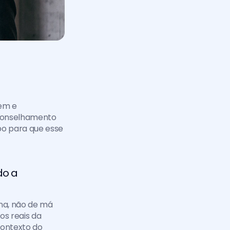
em e 
conselhamento 
o para que esse 
o a 
na, não de má 
s reais da 
ontexto do 