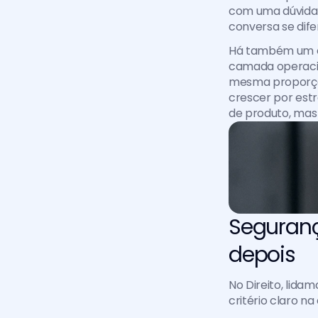
com uma dúvida,
conversa se dife
Há também um ef
camada operacio
mesma proporção
crescer por est
de produto, mas 
Segurança
depois
No Direito, lida
critério claro n