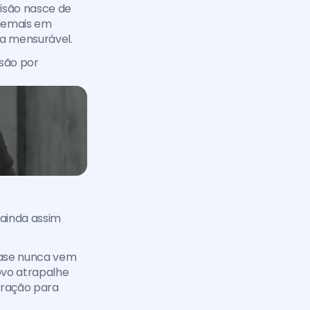
isão nasce de 
demais em 
ma mensurável.
são por 
ainda assim 
uase nunca vem 
vo atrapalhe 
ração para 