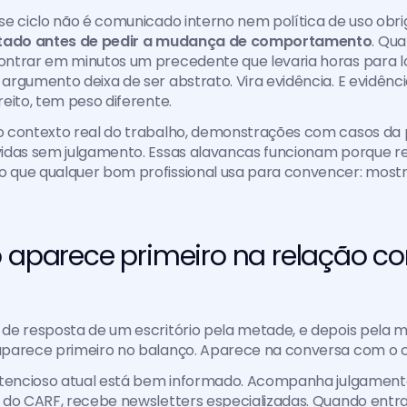
ltado antes de pedir a mudança de comportamento
. Qu
ntrar em minutos um precedente que levaria horas para loc
rgumento deixa de ser abstrato. Vira evidência. E evidênci
eito, tem peso diferente.
 contexto real do trabalho, demonstrações com casos da pr
idas sem julgamento. Essas alavancas funcionam porque re
que qualquer bom profissional usa para convencer: mostra
o aparece primeiro na relação co
de resposta de um escritório pela metade, e depois pela m
parece primeiro no balanço. Aparece na conversa com o cl
ntencioso atual está bem informado. Acompanha julgamento
 do CARF, recebe newsletters especializadas. Quando entr