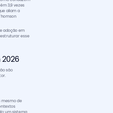
êm 3,9 vezes 
ue aliam a 
 Thomson 
de adoção em 
estruturar esse 
 2026
ão são 
or.
es mesmo de 
ntextos 
do
: um sistema 