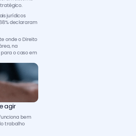
tratégico.
s jurídicos 
 88% declararam 
 onde o Direito 
rea, na 
 para o caso em 
 agir
 funciona bem 
o trabalho 