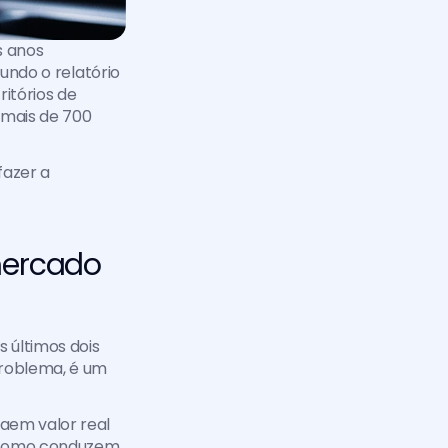
 anos 
anteriores: adotar IA não é mais diferencial competitivo, é pré-requisito. Segundo o relatório 
itórios de 
mais de 700 
azer a 
ercado 
 últimos dois 
roblema, é um 
aem valor real 
 como conduzem 