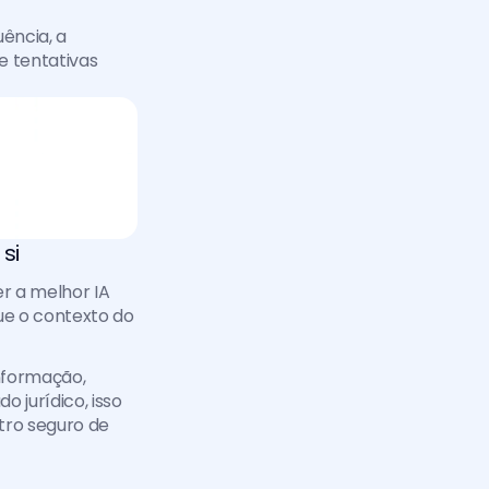
ência, a 
 tentativas 
si
 a melhor IA 
e o contexto do 
nformação, 
jurídico, isso 
tro seguro de 