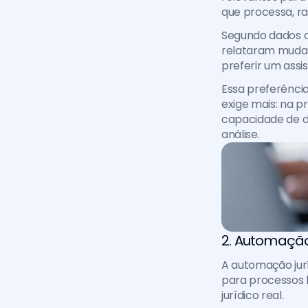
que processa, ra
Segundo dados da
relataram mudanç
preferir um assi
Essa preferênci
exige mais: na p
capacidade de di
análise.
2. Automação
A automação juríd
para processos 
jurídico real.