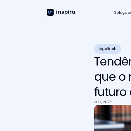
Soluçõe
legaltech
Tendên
que o 
futuro
Jul 1, 2026