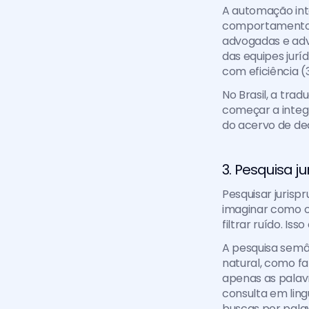
A automação inte
comportamento 
advogadas e adv
das equipes jurí
com eficiência (
No Brasil, a trad
começar a integr
do acervo de de
3. Pesquisa j
Pesquisar jurisp
imaginar como o 
filtrar ruído. 
A pesquisa semân
natural, como fa
apenas as palav
consulta em ling
buscas por pala