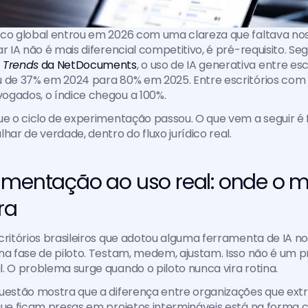
ico global entrou em 2026 com uma clareza que faltava nos
 Trends
 da NetDocuments
, o uso de IA generativa entre escr
u de 37% em 2024 para 80% em 2025. Entre escritórios com 
ogados, o índice chegou a 100%. 
ue o ciclo de experimentação passou. O que vem a seguir é f
har de verdade, dentro do fluxo jurídico real.
imentação ao uso real: onde o m
ra
critórios brasileiros que adotou alguma ferramenta de IA nos
na fase de piloto. Testam, medem, ajustam. Isso não é um p
. O problema surge quando o piloto nunca vira rotina.
uestão mostra que a diferença entre organizações que extr
 que ficam presas em projetos intermináveis está na forma