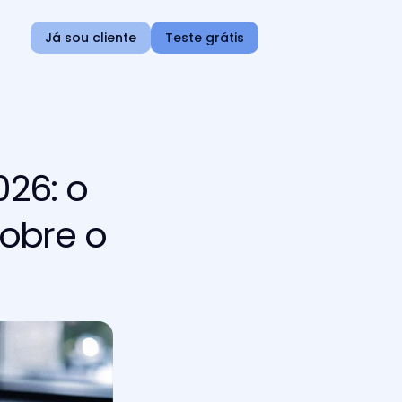
Já sou cliente
Teste grátis
26: o
obre o