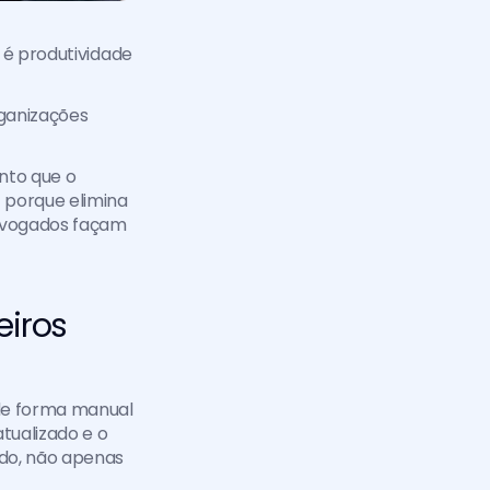
 é produtividade 
ganizações 
nto que o 
porque elimina 
dvogados façam 
eiros
e forma manual 
ualizado e o 
o, não apenas 