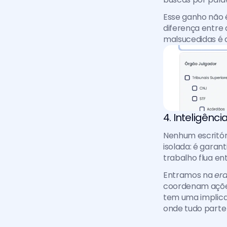
Esse ganho não é
diferença entre 
malsucedidas é a
4. Inteligênc
Nenhum escritóri
isolada: é garan
trabalho flua ent
Entramos na 
era
coordenam ações
tem uma implicaç
onde tudo parte 