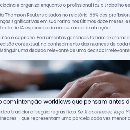
ciocina e organiza enquanto o profissional faz o trabalho es
 Thomson Reuters citados no relatório, 55% dos profissionai
as significativas em sua rotina nos últimos doze meses, e
stente de IA especializado em sua área de atuação.
a não é capricho. Ferramentas genéricas falham exatamente
recisão contextual, no conhecimento das nuances de cada á
stinguir uma decisão relevante de uma decisão irrelevante
 com intenção: workflows que pensam antes de
ica tradicional seguia regras fixas. 
Se X acontecer, faça Y
lineares – que representam uma parcela cada vez menor d