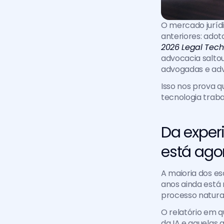
O mercado juríd
2026 Legal Tech
advocacia salto
advogadas e adv
Isso nos prova q
tecnologia trabal
Da exper
está ago
A maioria dos es
anos ainda está 
processo natural
O relatório em q
da IA e aquelas