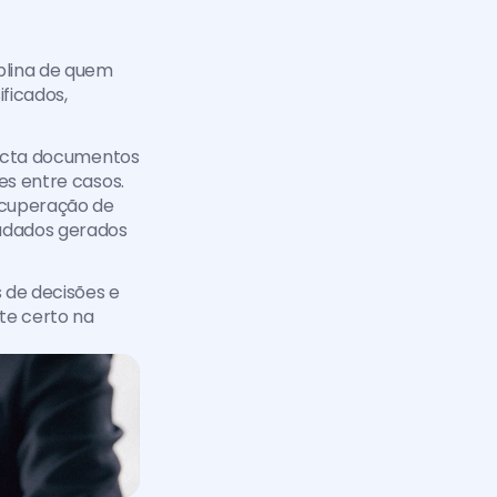
lina de quem 
icados, 
necta documentos 
es entre casos. 
ecuperação de 
dados gerados 
 de decisões e 
e certo na 