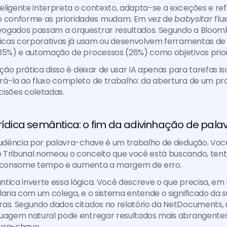
ligente interpreta o contexto, adapta-se a exceções e refi
conforme as prioridades mudam. Em vez de 
babysitar 
flu
ogados passam a orquestrar resultados. Segundo a Bloomb
dicas corporativas já usam ou desenvolvem ferramentas de I
35%) e automação de processos (26%) como objetivos priori
ução prática disso é deixar de usar IA apenas para tarefas is
á-la ao fluxo completo de trabalho: da abertura de um pr
cisões coletadas.
urídica semântica: o fim da adivinhação de pal
rudência por palavra-chave é um trabalho de dedução. Você
Tribunal nomeou o conceito que você está buscando, tenta
Isso consome tempo e aumenta a margem de erro.
tica inverte essa lógica. Você descreve o que precisa, em 
laria com um colega, e o sistema entende o significado da s
ras. Segundo dados citados no relatório da NetDocuments, 
uagem natural pode entregar resultados mais abrangentes d
vra-chave.