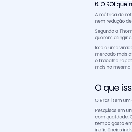
6. O ROI que 
A métrica de ret
nem redução de 
Segundo a Thomso
querem atingir co
Isso é uma virad
mercado mais av
o trabalho repet
mais no mesmo 
O que iss
O Brasil tem um 
Pesquisas em um
com qualidade. O
tempo gasto em 
ineficiências indi