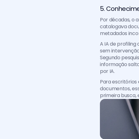
5. Conhecime
Por décadas, o a
catalogava docum
metadados incom
A IA de profilin
sem intervenção 
Segundo pesquisa
informação salt
por IA.
Para escritórios
documentos, ess
primeira busca, 