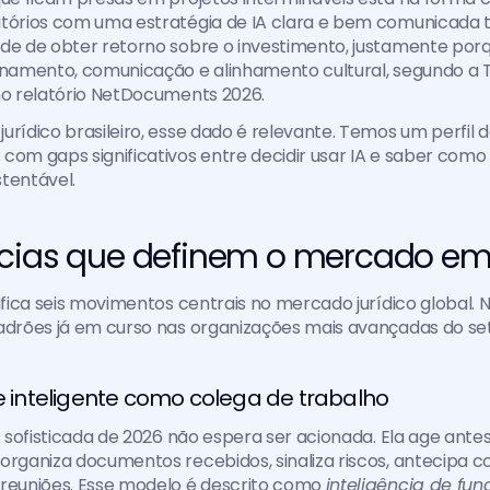
itórios com uma estratégia de IA clara e bem comunicada t
de de obter retorno sobre o investimento, justamente porq
einamento, comunicação e alinhamento cultural, segundo a
no relatório NetDocuments 2026.
urídico brasileiro, esse dado é relevante. Temos um perfil 
com gaps significativos entre decidir usar IA e saber como 
tentável.
cias que definem o mercado em
tifica seis movimentos centrais no mercado jurídico global. N
adrões já em curso nas organizações mais avançadas do set
te inteligente como colega de trabalho
is sofisticada de 2026 não espera ser acionada. Ela age ant
organiza documentos recebidos, sinaliza riscos, antecipa co
reuniões. Esse modelo é descrito como 
inteligência de fun