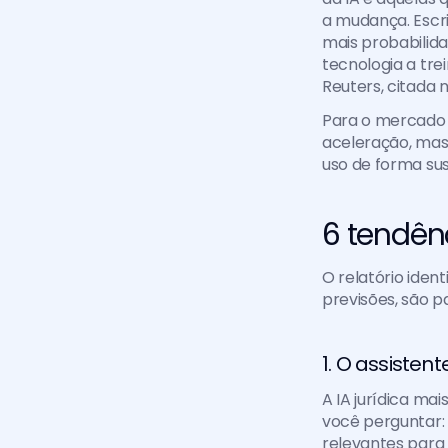
a mudança. Escr
mais probabilida
tecnologia a tr
Reuters, citada 
Para o mercado j
aceleração, mas 
uso de forma sus
6 tendên
O relatório iden
previsões, são p
1. O assisten
A IA jurídica ma
você perguntar: 
relevantes para 