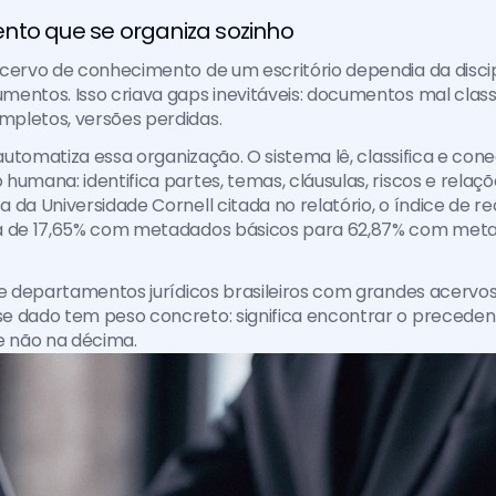
nto que se organiza sozinho
cervo de conhecimento de um escritório dependia da discip
entos. Isso criava gaps inevitáveis: documentos mal classif
pletos, versões perdidas.
g automatiza essa organização. O sistema lê, classifica e co
humana: identifica partes, temas, cláusulas, riscos e relaçõ
 da Universidade Cornell citada no relatório, o índice de r
a de 17,65% com metadados básicos para 62,87% com meta
 e departamentos jurídicos brasileiros com grandes acervos
e dado tem peso concreto: significa encontrar o precedent
e não na décima.