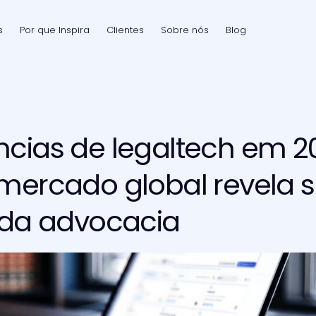
s
Por que Inspira
Clientes
Sobre nós
Blog
cias de legaltech em 20
mercado global revela s
 da advocacia