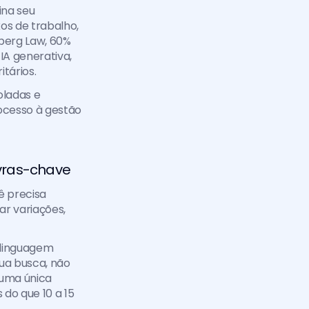
na seu 
xos de trabalho, 
erg Law, 60% 
A generativa, 
tários.
oladas e 
ocesso à gestão 
avras-chave
 precisa 
r variações, 
linguagem 
ua busca, não 
uma única 
o que 10 a 15 