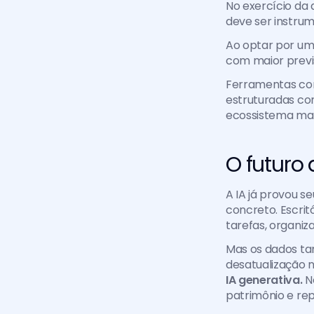
No exercício da 
deve ser instrum
Ao optar por u
com maior previs
Ferramentas com
estruturadas com
ecossistema mais
O futuro 
A IA já provou s
concreto. Escrit
tarefas, organi
Mas os dados tam
desatualização 
IA generativa. 
N
patrimônio e re