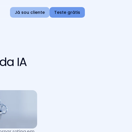
Já sou cliente
Teste grátis
 da IA
ornar rotina em 