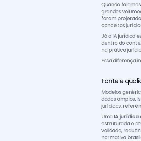
Quando falamos 
grandes volumes 
foram projetados
conceitos jurídi
Já a IA jurídica 
dentro do contex
na prática jurídic
Essa diferença 
Fonte e qual
Modelos genéric
dados amplos. I
jurídicos, refer
Uma
 IA jurídica
estruturada e at
validado, reduzi
normativa brasile