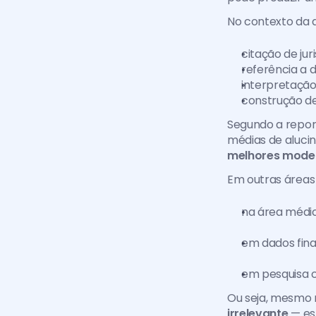
No contexto da a
citação de jur
referência a d
interpretação
construção d
Segundo a repo
médias de aluci
melhores mode
Em outras áreas
na área médic
em dados finan
em pesquisa ci
Ou seja, mesmo 
irrelevante
 — e