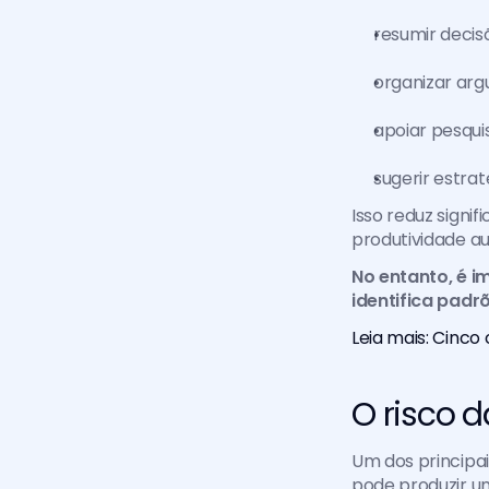
resumir decisõ
organizar ar
apoiar pesqui
sugerir estra
Isso reduz signi
produtividade a
No entanto, é i
identifica padrõ
Leia mais: Cinc
O risco d
Um dos principa
pode produzir u