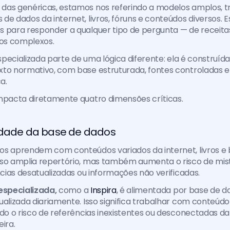
das genéricas, estamos nos referindo a modelos amplos, t
de dados da internet, livros, fóruns e conteúdos diversos. E
 para responder a qualquer tipo de pergunta — de receitas 
cos complexos.
especializada parte de uma lógica diferente: ela é construíd
to normativo, com base estruturada, fontes controladas e 
a.
impacta diretamente quatro dimensões críticas.
idade da base de dados
os aprendem com conteúdos variados da internet, livros e 
sso amplia repertório, mas também aumenta o risco de mist
ências desatualizadas ou informações não verificadas.
 especializada,
 como a
 Inspira
, é alimentada por base de da
ualizada diariamente. Isso significa trabalhar com conteúdo j
ndo o risco de referências inexistentes ou desconectadas da 
ira.