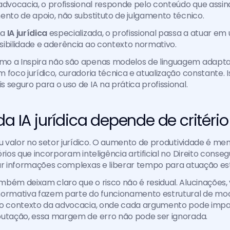
advocacia, o profissional responde pelo conteúdo que assina
ento de apoio, não substituto de julgamento técnico.
ma
 IA jurídica 
especializada, o profissional passa a atuar em
ibilidade e aderência ao contexto normativo.
o a Inspira não são apenas modelos de linguagem adaptado
 foco jurídico, curadoria técnica e atualização constante. I
 seguro para o uso de IA na prática profissional.
da IA jurídica depende de critério
eu valor no setor jurídico. O aumento de produtividade é men
órios que incorporam inteligência artificial no Direito conse
zar informações complexas e liberar tempo para atuação es
bém deixam claro que o risco não é residual. Alucinações, v
normativa fazem parte do funcionamento estrutural de mo
o contexto da advocacia, onde cada argumento pode impact
putação, essa margem de erro não pode ser ignorada.