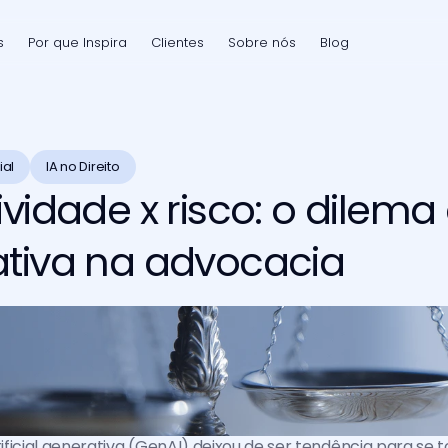
s
Por que Inspira
Clientes
Sobre nós
Blog
ial
IA no Direito
vidade x risco: o dilema
tiva na advocacia
tificial generativa (GenAI) deixou de ser tendência para se t