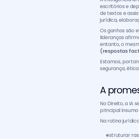
escritórios e d
de textos e ass
jurídica, elabor
Os ganhos são ev
lideranças afirm
entanto, o mes
(respostas fact
Estamos, portan
segurança, ética
A promes
No Direito, a IA
principal insumo 
Na rotina jurídic
estruturar ras