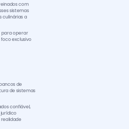
reinados com 
sses sistemas 
culinárias a 
a para operar 
foco exclusivo 
bancos de 
ura de sistemas 
dos confiável, 
urídico 
realidade 