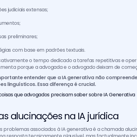
es judiciais extensas;
gumentos;
sas preliminares;
tégias com base em padrões textuais.
ficativamente o tempo dedicado a tarefas repetitivas e opera
umenta porque a advogada e o advogado deixam de começa
mportante entender que a IA generativa não compreende o 
es linguísticos. Essa diferença é crucial.
o coisas que advogados precisam saber sobre IA Generativa
as alucinações na IA jurídica
is problemas associados à IA generativa é a chamada aluci
ma resposta tecnicamente plausível, mas factualmente inc