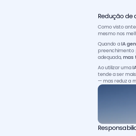
Redução de a
Como visto anter
mesmo nos melh
Quando a
 IA ge
preenchimento p
adequada, 
mas 
Ao utilizar uma 
I
tende a ser mais
— mas reduz a m
Responsabili