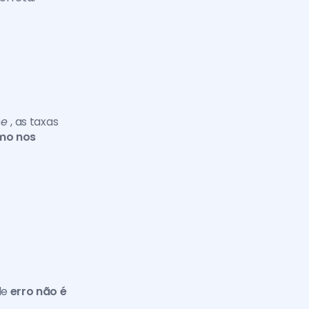
pe 
, as taxas 
o nos 
e 
erro não é 