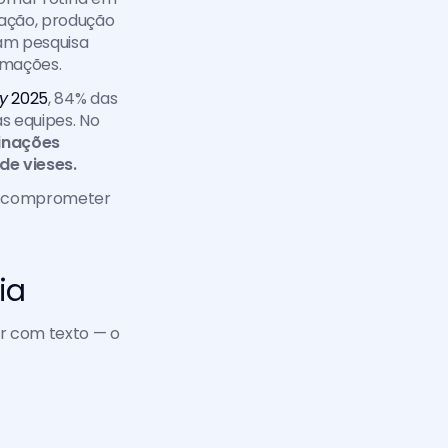
ação, produção 
am pesquisa 
ormações.
cy
 2025
, 84% das 
 equipes. No 
nações 
e vieses. 
m comprometer 
ia
r com texto — o 