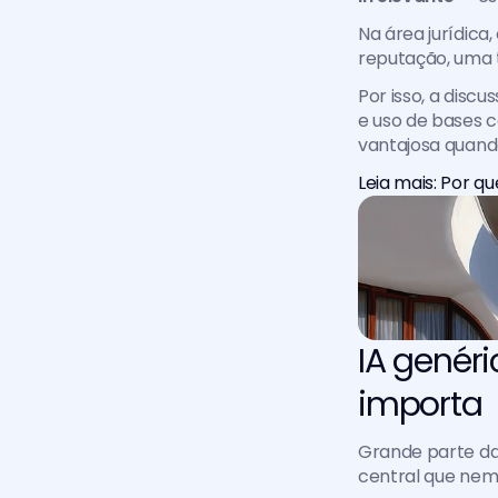
Na área jurídica
reputação, uma t
Por isso, a discu
e uso de bases c
vantajosa quand
Leia mais: Por q
IA genéri
importa
Grande parte das
central que nem 