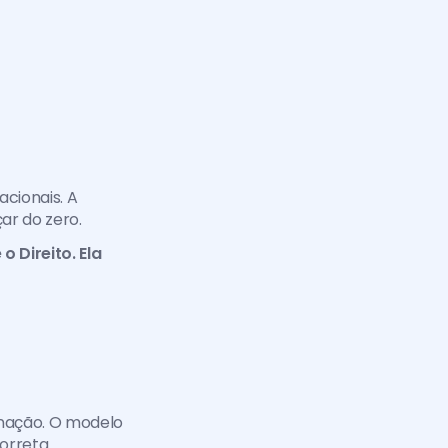
cionais. A 
r do zero.
Direito. Ela 
nação. O modelo 
orreta.