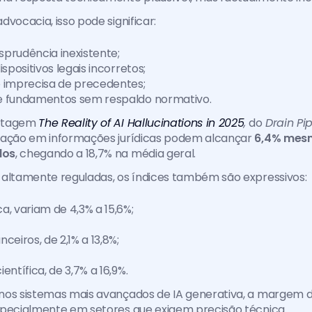
dvocacia, isso pode significar:
isprudência inexistente;
ispositivos legais incorretos;
 imprecisa de precedentes;
e fundamentos sem respaldo normativo.
rtagem 
The Reality of AI Hallucinations in 2025
,
 do
 Drain Pi
nação em informações jurídicas podem alcançar 
6,4% mesm
los
, chegando a 18,7% na média geral.
 altamente reguladas, os índices também são expressivos:
a, variam de 4,3% a 15,6%;
ceiros, de 2,1% a 13,8%;
entífica, de 3,7% a 16,9%.
nos sistemas mais avançados de IA generativa, a margem d
specialmente em setores que exigem precisão técnica.