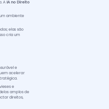
. A 
IA no Direito 
 um ambiente 
s; elas são 
sso cria um 
surável e 
guem acelerar 
tratégica.
ieses e 
delos amplos de
ar direitos, 