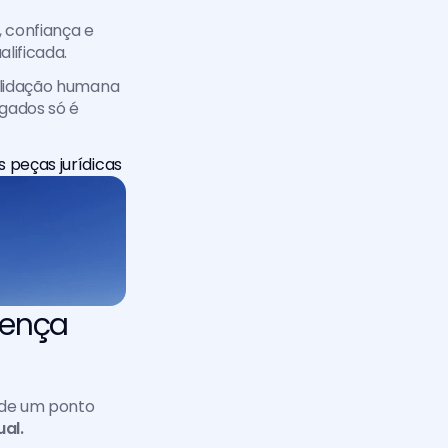
 confiança e 
alificada.
alidação humana 
gados só é 
 peças jurídicas
rença 
 de um ponto 
ual.