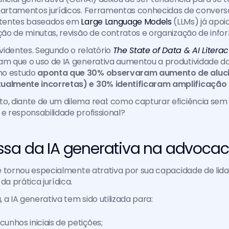
epartamentos jurídicos. Ferramentas conhecidas de convers
istentes baseados em 
Large Language Models
 (LLMs) já apoi
ação de minutas, revisão de contratos e organização de inf
identes. Segundo o relatório 
The State of Data & AI Litera
am que o uso de IA generativa aumentou a produtividade das
mo estudo
 aponta que 30% observaram aumento de aluci
ualmente incorretas) e 30% identificaram amplificação d
to, diante de um dilema real: como capturar eficiência se
 e responsabilidade profissional?
sa da IA generativa na advocac
 se tornou especialmente atrativa por sua capacidade de lida
da prática jurídica.
a, a IA generativa tem sido utilizada para:
cunhos iniciais de petições;