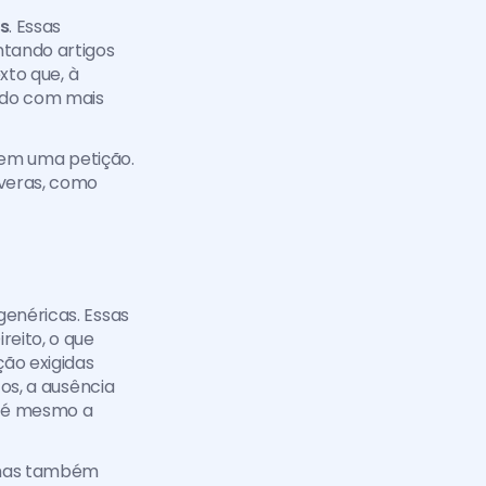
s
. Essas 
tando artigos 
xto que, à 
ado com mais 
a em uma petição. 
veras, como 
enéricas. Essas 
eito, o que 
o exigidas 
os, a ausência 
té mesmo a 
mas também 