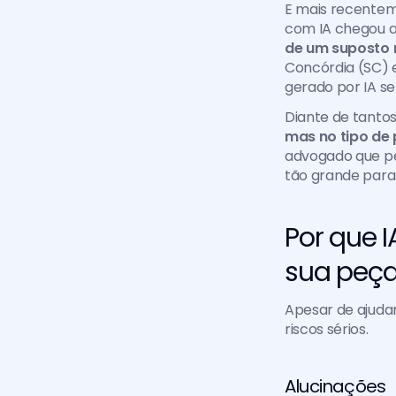
E mais recentem
com IA chegou a
de um suposto r
Concórdia (SC) e
gerado por IA s
mas no tipo de
advogado que pen
tão grande para
Por que 
sua peç
Apesar de ajuda
riscos sérios.
Alucinações