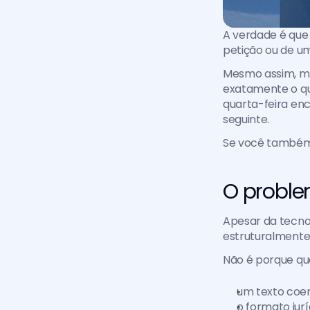
A verdade é que
petição ou de um
Mesmo assim, mu
exatamente o qu
quarta-feira en
seguinte.
Se você também é
O proble
Apesar da tecnol
estruturalmente
Não é porque qu
um texto coer
o formato jurí