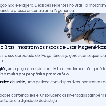
ão não é exagero. Decisões recentes no Brasil já mostram,
ando a pressa encontra uma IA genérica.
o Brasil mostram os riscos de usar IAs genérica
s, o uso apressado de IAs genéricas já gerou consequências
ro. 
ião,
 uma peça produzida por IA foi considerada tão genéric
o e 
multa por propósito protelatório. 
ustiça da Bahia
, uma petição com dispositivos inexistentes g
tações contendo leis e jurisprudências inventadas também 
entatório à dignidade da Justiça. 