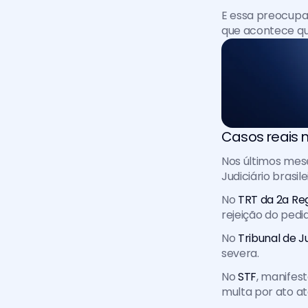
E essa preocupaç
que acontece qu
Casos reais n
Nos últimos mese
Judiciário brasilei
No 
TRT da 2a Reg
rejeição do pedid
No 
Tribunal de J
severa. 
No 
STF
, manifes
multa por ato at