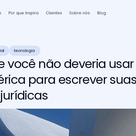
s
Por que Inspira
Clientes
Sobre nós
Blog
ial
tecnologia 
e você não deveria usa
érica para escrever sua
jurídicas