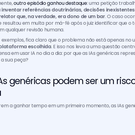
ente, 
outro episódio ganhou destaque
: uma petição trabalh
 
inventar referências doutrinárias, decisões inexistentes
elator que, na verdade, era dono de um bar
. O caso ocor
 resultou em multa por má-fé após o juiz identificar que o te
em qualquer revisão humana.
 plataforma escolhida
. E isso nos leva a uma questão centr
sa em usar IA no dia a dia: por que as IAs genéricas repre
 a sua peça?
IAs genéricas podem ser um risco
a
rem a ganhar tempo em um primeiro momento, as IAs gené