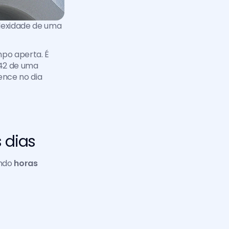
lexidade de uma 
o aperta. É 
42 de uma 
nce no dia 
 dias
ndo 
horas