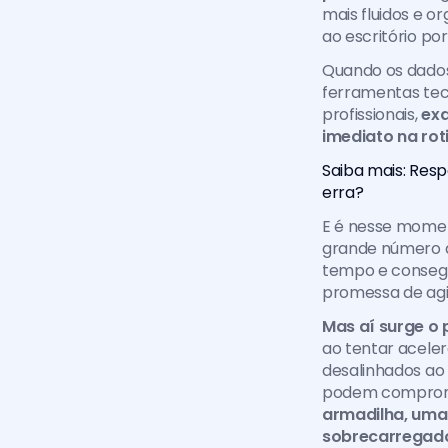
mais fluidos e o
ao escritório por
Quando os dados
ferramentas tec
profissionais, 
ex
imediato na rot
Saiba mais: Resp
erra?
E é nesse momen
grande número d
tempo e consegui
promessa de agi
Mas aí surge o
ao tentar acele
desalinhados ao 
podem compromet
armadilha, uma 
sobrecarregad