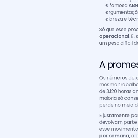
a famosa 
ABN
argumentação
clareza e técn
Só que esse pro
operacional
. E
um peso difícil d
A promes
Os números deix
mesmo trabalha
de 3.120 horas a
maioria só conse
perde no meio d
É justamente por
devolvam parte 
esse movimento:
por semana,
 al