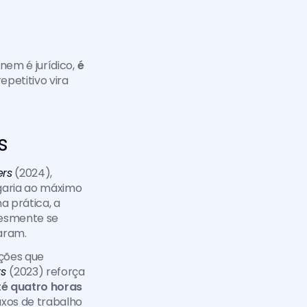
em é jurídico, 
é 
etitivo vira 
s
rs
 (2024), 
ria ao máximo 
 prática, a 
esmente se 
aram. 
ções que 
s 
(2023) reforça 
té quatro horas 
uxos de trabalho 