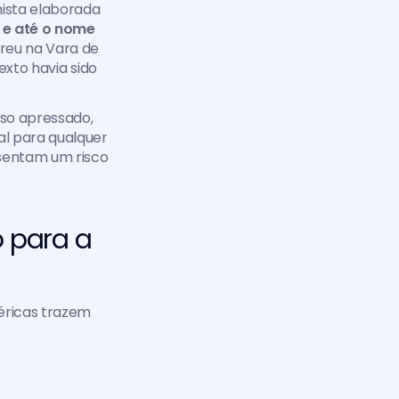
ista elaborada 
 e até o nome 
reu na Vara de 
xto havia sido 
Diante de tantos exemplos, fica claro que o problema não está apenas no uso apressado, 
al para qualquer 
sentam um risco 
 para a 
ricas trazem 