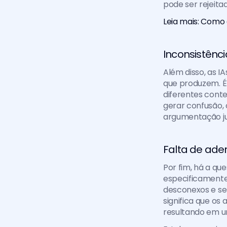
pode ser rejeita
Leia mais: Como 
Inconsistênci
Além disso, as I
que produzem. É
diferentes conte
gerar confusão,
argumentação ju
Falta de ade
Por fim, há a qu
especificamente 
desconexos e se
significa que o
resultando em u