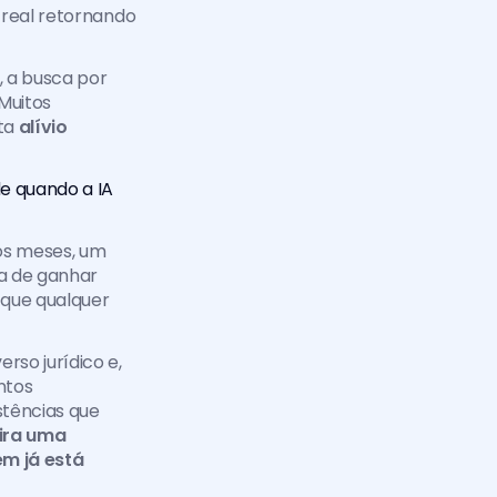
real retornando 
a busca por 
 Muitos 
ta 
alívio 
e quando a IA 
s meses, um 
 de ganhar 
que qualquer 
so jurídico e, 
tos 
tências que 
ira uma 
m já está 