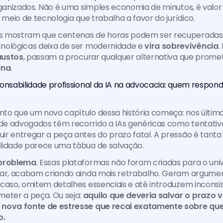
rganizados. Não é uma simples economia de minutos, é valor 
 meio de tecnologia que trabalha a favor do jurídico.
 mostram que centenas de horas podem ser recuperadas, 
nológicas deixa de ser modernidade e 
vira sobrevivência
.
austos
, passam a procurar qualquer alternativa que prome
ina
. 
onsabilidade profissional da IA na advocacia: quem respond
to que um novo capítulo dessa história começa: nos último
e advogados têm recorrido a IAs genéricas como tentativa
r entregar a peça antes do prazo fatal. A pressão é tanta 
lidade parece uma tábua de salvação.
 problema
. Essas plataformas não foram criadas para o univer
rar, acabam criando ainda mais retrabalho. Geram argumen
caso, omitem detalhes essenciais e até introduzem inconsis
er a peça. Ou seja: 
aquilo que deveria salvar o prazo v
nova fonte de estresse que recai exatamente sobre que
o.