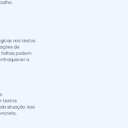
balho.
icas nos textos 
ações de 
 falhas podem 
nfraquecer a 
s 
 textos 
 situação. Isso 
ncreto, 