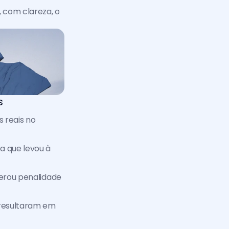
 com clareza, o 
s
 reais no 
a que levou à 
erou penalidade 
resultaram em 