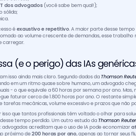
T dos advogados
 (você sabe bem qual!);
 sólida;
ica.
cesso é
 exaustivo e repetitivo
. A maior parte desse tempo n
, somado ao volume crescente de demandas, esse trabalho rep
e carregar.
sa (e o perigo) das IAs genérica
am isso ainda mais claro. Segundo dados da 
Thomson Reute
ndo em um ritmo quase sobre humano, um advogado chega
nuais - o que equivale a 60 horas por semana por ano. Mas, na
gue faturar cerca de 1.800 horas por ano. O restante simpl
e tarefas mecânicas, volume excessivo e prazos que não p
 isso que tantos profissionais têm voltado o olhar para solu
desse tempo perdido. Um outro estudo da 
Thomson Reuter
 advogados acreditam que o uso de IA pode economizar 
a
go próximo de 
200 horas por ano
, apenas ao tornar seus fl