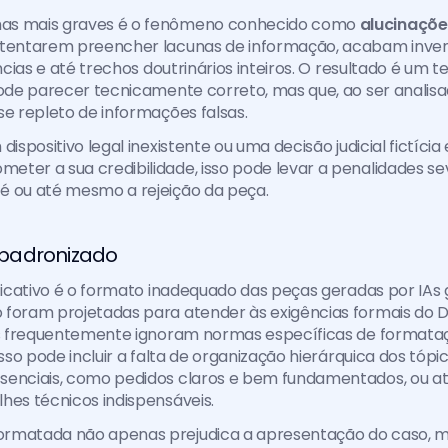
as mais graves é o fenômeno conhecido como 
alucinaçõe
 tentarem preencher lacunas de informação, acabam inven
ências e até trechos doutrinários inteiros. O resultado é um te
pode parecer tecnicamente correto, mas que, ao ser analis
se repleto de informações falsas. 
dispositivo legal inexistente ou uma decisão judicial fictíci
ter a sua credibilidade, isso pode levar a penalidades se
é ou até mesmo a rejeição da peça.
padronizado
ificativo é o formato inadequado das peças geradas por IAs g
foram projetadas para atender às exigências formais do Dir
as frequentemente ignoram normas específicas de formataçã
Isso pode incluir a falta de organização hierárquica dos tópic
senciais, como pedidos claros e bem fundamentados, ou a
hes técnicos indispensáveis. 
ormatada não apenas prejudica a apresentação do caso, 