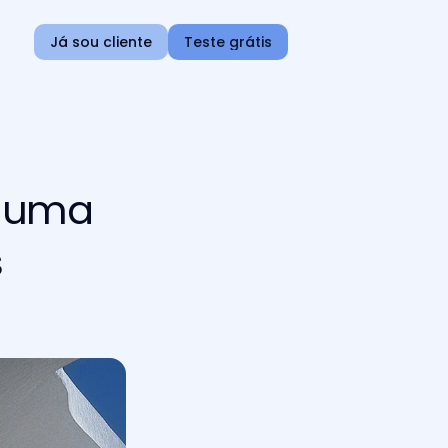
Já sou cliente
Teste grátis
r uma
s