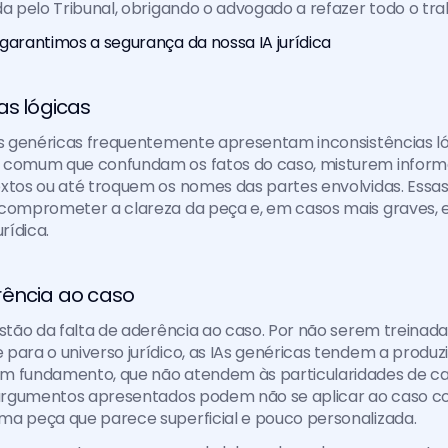
da pelo Tribunal, obrigando o advogado a refazer todo o tra
garantimos a segurança da nossa IA jurídica
as lógicas
As genéricas frequentemente apresentam inconsistências lóg
 comum que confundam os fatos do caso, misturem inform
xtos ou até troquem os nomes das partes envolvidas. Essas
 comprometer a clareza da peça e, em casos mais graves, e
rídica.
rência ao caso
estão da falta de aderência ao caso. Por não serem treinada
para o universo jurídico, as IAs genéricas tendem a produzir
m fundamento, que não atendem às particularidades de cada
s argumentos apresentados podem não se aplicar ao caso co
ma peça que parece superficial e pouco personalizada.