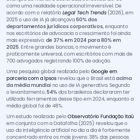
como uma realidade operacional irreversível. De 
acordo com o relatório 
Legal Tech Trends
 (2026), em 
2025 o uso de IA já alcançava 
60% dos 
departamentos jurídicos corporativos,
 enquanto 
nos escritórios de advocacia o crescimento foi ainda 
mais expressivo: 
de 37% em 2024 para 80% em 
2025
. Entre grandes bancas, o movimento é 
praticamente universal, com escritórios com mais de 
700 advogados registrando 100% de adoção.
Uma pesquisa global realizada pelo 
Google em 
parceria com a Ipsos
 revelou que o Brasil está 
acima 
da média mundia
l no uso de IA generativa. Segundo 
o levantamento, 
54%
 dos brasileiros declararam ter 
utilizado ferramentas desse tipo em 2024, enquanto a 
média global foi de 48%. 
Um estudo realizado pelo 
Observatório Fundação Itaú
em conjunto com a Datafolha (2025) revelou que o 
uso da inteligência artificial no dia a dia é fortemente 
concentrado entre os mais jovens: 38% das pessoas 