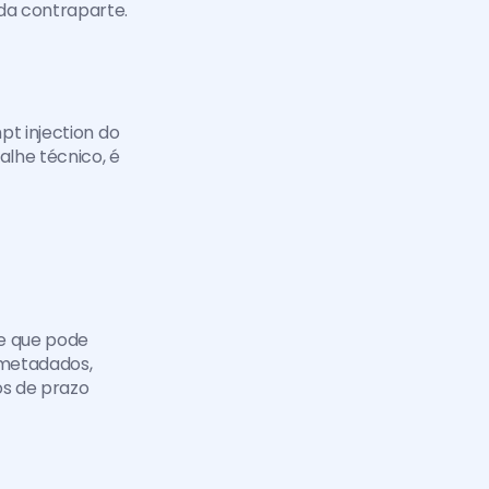
da contraparte.
t injection do 
lhe técnico, é 
e que pode 
metadados, 
s de prazo 