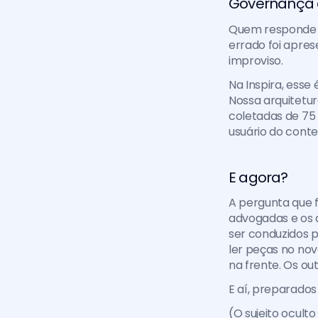
Governança de
Quem responde s
errado foi apres
improviso.
Na Inspira, ess
Nossa arquitetur
coletadas de 75 
usuário do conte
E agora?
A pergunta que f
advogadas e os a
ser conduzidos p
ler peças no nov
na frente. Os ou
E aí, preparados
(O sujeito ocult