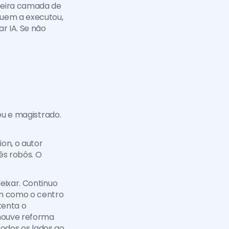
meira camada de 
uem a executou, 
 IA. Se não 
éu e magistrado. 
n, o autor 
ês robôs. O 
ixar. Continuo 
 como o centro 
enta o 
ouve reforma 
todos os lados ao 