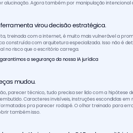
por alucinação. Agora também por manipulação intencional 
ferramenta virou decisão estratégica. 
ta, treinada com a internet, é muito mais vulnerável a promp
ica construída com arquitetura especializada. Isso não é deta
l no risco que o escritório carrega.
arantimos a segurança da nossa IA jurídica
peças mudou. 
ação, parecer técnico, tudo precisa ser lido com a hipótese d
mbutido. Caracteres invisíveis, instruções escondidas em 
formatados pra parecer rodapé. O olhar treinado para erro
obrir também isso.