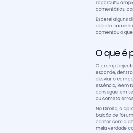
repercutiu ampl
comentários, com
Esperei alguns d
debate caminhari
comentou o que e
O que é 
O prompt inject
esconde, dentro 
desviar o compor
essência, leem 
consegue, em te
ou cometa erros 
No Direito, a ap
balcão de fórum 
contar com a dif
meia verdade cola