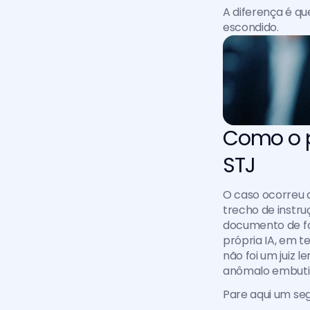
A diferença é qu
escondido.
Como o p
STJ
O caso ocorreu d
trecho de instruç
documento de fo
própria IA, em 
não foi um juiz 
anômalo embutid
Pare aqui um se