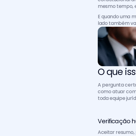
mesmo tempo, em
E quando uma ma
lado também vai 
O que is
A pergunta certa,
como atuar com 
toda equipe jurí
Verificação h
Aceitar resumo, 