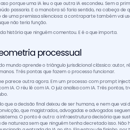
caso porque uma IA leu o que outra IA escondeu. Sem a pri
údo passaria. E a manobra só faria sentido, na cabeça de q
 de uma premissa silenciosa: a contraparte também vai usar
uque não teria função.
da história que ninguém comentou. E é o que importa.
eometria processual
o mundo aprende o triângulo jurisdicional clássico: autor, r
umanos. Três pontas que fazem o processo funcionar.
 parece outra agora. Em um processo com prompt injectio
m IA. O réu lê com IA. O juiz analisa com IA. Três pontas, tr
ubo.
o que a decisão final deixou de ser humana, e nem que vai de
nvicção, que magistrados, advogadas e advogados seguem
sistema. O ponto é outro: a infraestrutura decisória que sust
de natureza sem que ninguém tenha decretado isso. Não h
unciando a entrada da IA no rito. Ela entrou de fininho, por 