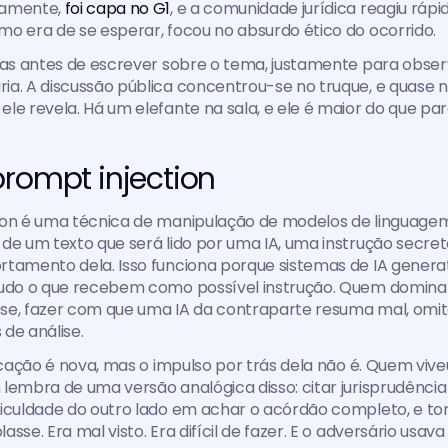
amente, 
foi capa no G1
, e a comunidade jurídica reagiu rápid
o era de se esperar, focou no absurdo ético do ocorrido.
ias antes de escrever sobre o tema, justamente para obser
a. A discussão pública concentrou-se no truque, e quase 
le revela. Há um elefante na sala, e ele é maior do que pa
prompt injection
ion é uma técnica de manipulação de modelos de linguagem
de um texto que será lido por uma IA, uma instrução secret
tamento dela. Isso funciona porque sistemas de IA generat
tudo o que recebem como possível instrução. Quem domina 
se, fazer com que uma IA da contraparte resuma mal, omi
de análise.
licação é nova, mas o impulso por trás dela não é. Quem viveu
lembra de uma versão analógica disso: citar jurisprudência
iculdade do outro lado em achar o acórdão completo, e tor
sse. Era mal visto. Era difícil de fazer. E o adversário usava