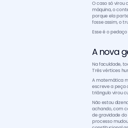
O caso só virou 
máquina, o conte
porque ela parte
fosse assim, o tr
Esse é o pedaço 
A nova g
Na faculdade, tod
Três vértices h
A matemática me
escreve a peça co
triângulo virou c
Não estou dizend
achando, com co
de gravidade do 
processo mudou 
constitucional an