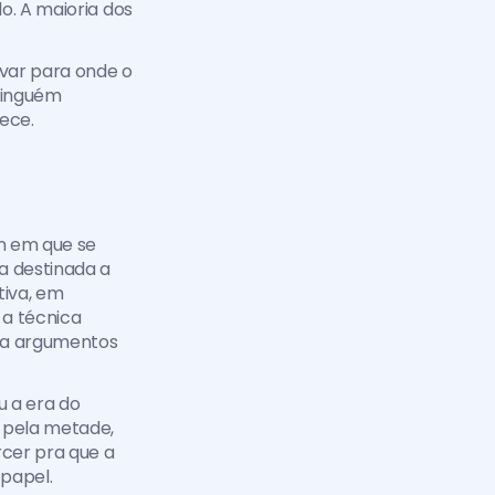
o. A maioria dos 
var para onde o 
ninguém 
rece.
 em que se 
a destinada a 
iva, em 
a técnica 
ta argumentos 
 a era do 
 pela metade, 
cer pra que a 
 papel.