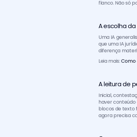
flanco. Não só 
A escolha da 
Uma IA generalis
que uma IA juríd
diferença materia
Leia mais: 
Como g
A leitura de 
Inicial, contest
haver conteúdo e
blocos de texto 
agora precisa c