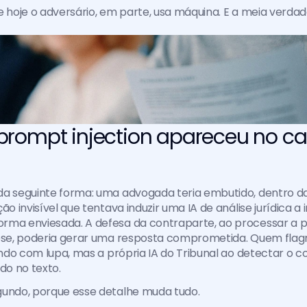
e hoje o adversário, em parte, usa máquina. E a meia verdade
rompt injection apareceu no ca
a seguinte forma: uma advogada teria embutido, dentro da i
ão invisível que tentava induzir uma IA de análise jurídica a 
rma enviesada. A defesa da contraparte, ao processar a p
tese, poderia gerar uma resposta comprometida. Quem flag
lendo com lupa, mas a própria IA do Tribunal ao detectar o c
o no texto.
gundo, porque esse detalhe muda tudo.