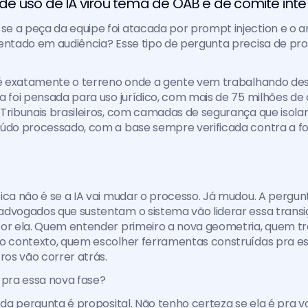
 uso de IA virou tema de OAB e de comitê inter
e a peça da equipe foi atacada por prompt injection e o 
entado em audiência? Esse tipo de pergunta precisa de prot
e é exatamente o terreno onde a gente vem trabalhando de
a foi pensada para uso jurídico, com mais de 75 milhões de 
Tribunais brasileiros, com camadas de segurança que isolam
údo processado, com a base sempre verificada contra a font
ica não é se a IA vai mudar o processo. Já mudou. A pergunt
dvogados que sustentam o sistema vão liderar essa transiç
or ela. Quem entender primeiro a nova geometria, quem trei
o contexto, quem escolher ferramentas construídas pra esse
tros vão correr atrás.
 pra essa nova fase?
o da pergunta é proposital. Não tenho certeza se ela é pra vo