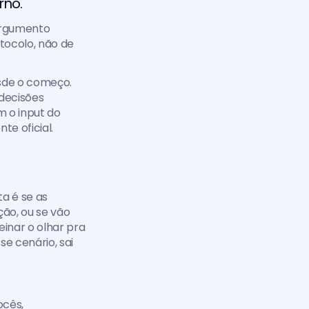
no. 
argumento 
ocolo, não de 
sde o começo. 
decisões 
 o input do 
e oficial.
a é se as 
ão, ou se vão 
nar o olhar pra 
 cenário, sai 
cês, 