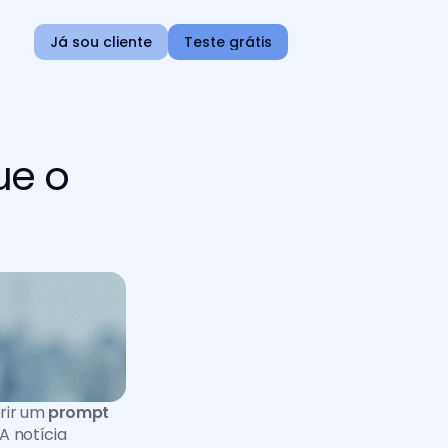
Já sou cliente
Teste grátis
ue o
rir um 
prompt 
A notícia 