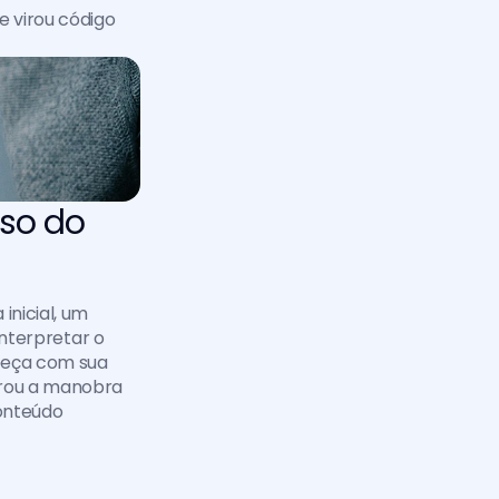
 virou código 
so do 
nicial, um 
interpretar o 
eça com sua 
rou a manobra 
onteúdo 