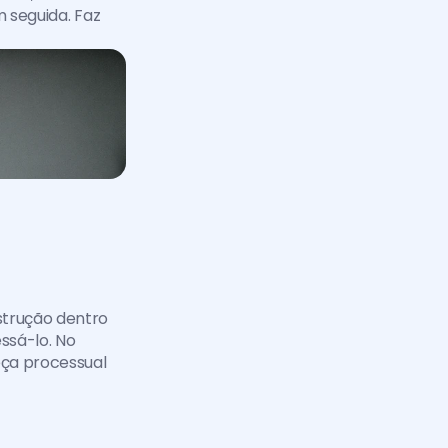
 seguida. Faz 
trução dentro 
sá-lo. No 
ça processual 