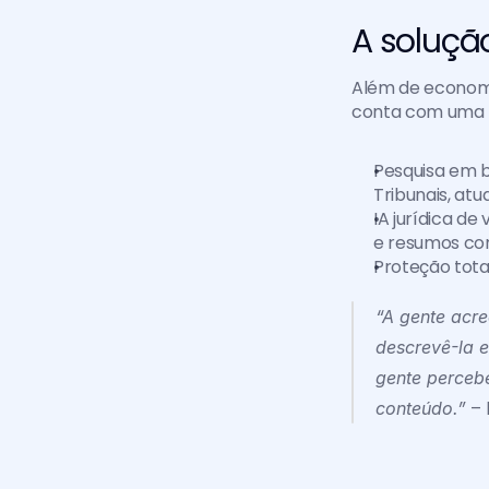
A soluçã
Além de econom
conta com uma t
Pesquisa em ba
Tribunais, atu
IA jurídica de
e resumos com
Proteção tota
“A gente acre
descrevê-la e
gente perceb
conteúdo.” 
–