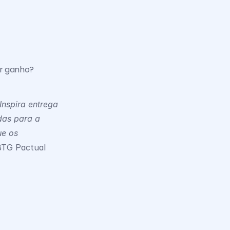
r ganho? 
spira entrega 
as para a 
e os 
 BTG Pactual