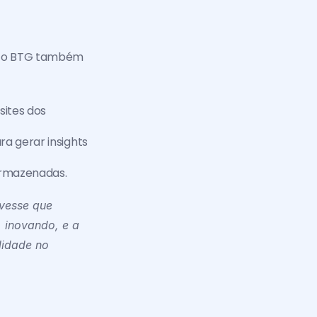
 o BTG também 
ites dos 
a gerar insights 
 armazenadas.
vesse que 
 inovando, e a 
idade no 