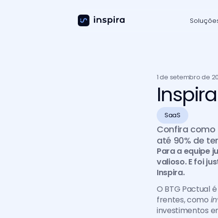
Soluçõe
1 de setembro de 2
Inspir
SaaS
Confira como 
até 90% de tem
Para a equipe j
valioso. E foi 
Inspira.
O BTG Pactual é 
frentes, como 
i
investimentos e