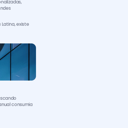
nalizadas, 
ndes 
atina, existe 
uscando 
anual consumia 