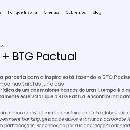
s
Por que Inspira
Clientes
Sobre nós
Blog
025
a + BTG Pactual
a parceria com a Inspira está fazendo o BTG Pactu
po nas tarefas jurídicas.
urídica de um dos maiores bancos do Brasil, tempo é o at
justamente este valor que o BTG Pactual encontrou na parc
um banco de investimento brasileiro de porte global, que a
nvestment banking
, gestão de ativos e fortunas, 
corporate l
m participações. Reconhecido por sua abordagem orientada 