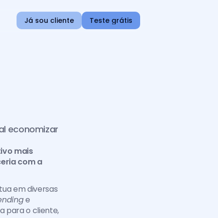
Já sou cliente
Teste grátis
al economizar 
ivo mais 
eria com a 
tua em diversas 
ending
 e 
para o cliente, 