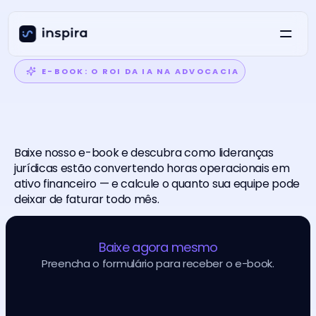
E-BOOK: O ROI DA IA NA ADVOCACIA
A
Baixe nosso e-book e descubra como lideranças 
IA
só
faz
sentido
jurídicas estão convertendo horas operacionais em 
mensurável.
ativo financeiro — e calcule o quanto sua equipe pode 
se
for
deixar de faturar todo mês.
Baixe agora mesmo
Preencha o formulário para receber o e-book.