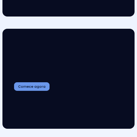
Descubra a Inspira:
onde a eficiência se 
Comece agora
torna um ativo 
financeiro.