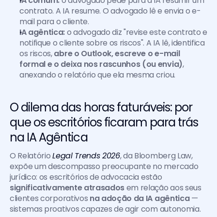
IA comum:
 o advogado pede para a IA resumir um 
contrato. A IA resume. O advogado lê e envia o e-
mail para o cliente.
IA agêntica:
 o advogado diz "revise este contrato e 
notifique o cliente sobre os riscos". A IA lê, identifica 
os riscos, 
abre o Outlook, escreve o e-mail 
formal e o deixa nos rascunhos (ou envia)
, 
anexando o relatório que ela mesma criou.
O dilema das horas faturáveis: por 
que os escritórios ficaram para trás 
na IA Agêntica
O Relatório
Legal Trends 2026
, da Bloomberg Law, 
expõe um descompasso preocupante no mercado 
jurídico: os escritórios de advocacia estão 
significativamente atrasados
 em relação aos seus 
clientes corporativos 
na adoção da IA agêntica
 — 
sistemas proativos capazes de agir com autonomia. 