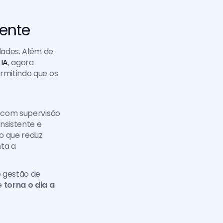
ente 
ades. Além de 
IA
, agora 
rmitindo que os 
a com supervisão 
nsistente e 
o que reduz 
a a 
 gestão de 
 
torna o dia a 