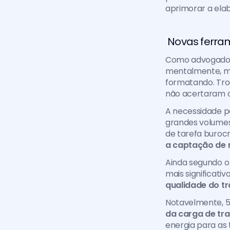
aprimorar a ela
 Novas ferra
Como advogado, 
mentalmente, ma
formatando. Tro
não acertaram o
A necessidade po
grandes volumes 
de tarefa burocr
a captação de n
Ainda segundo o
mais significati
qualidade do t
Notavelmente, 5
da carga de tr
energia para as t