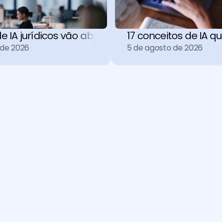
e IA jurídicos vão absorver 30% do trabalho ope
17 conceitos de IA
 de 2026
5 de agosto de 2026
Inspira
A IA que conhece Direito brasileiro.
Teste grátis
Falar com a Inspira