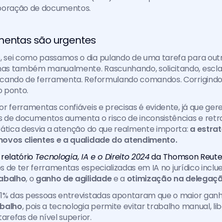
boração de documentos. 
mentas são urgentes
sei como passamos o dia pulando de uma tarefa para outr
s também manualmente. Rascunhando, solicitando, escla
cando de ferramenta. Reformulando comandos. Corrigindo 
 ponto.
r ferramentas confiáveis e precisas é evidente, já que geren
de documentos aumenta o risco de inconsistências e retrab
ática desvia a atenção do que realmente importa: 
a estrat
ovos clientes e a qualidade do atendimento.
 
relatório 
Tecnologia, IA e o Direito 2024
 da Thomson Reute
vos de ter ferramentas especializadas em IA no jurídico inclu
rabalho
, o 
ganho de agilidade
 e a 
otimização na delegaçã
1% das pessoas entrevistadas apontaram que o maior ganho
abalho
, pois a tecnologia permite evitar trabalho manual, l
arefas de nível superior.