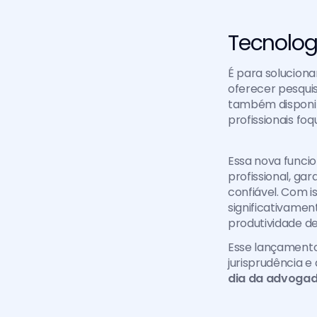
Tecnolog
É para soluciona
oferecer pesquis
também disponibi
profissionais fo
Essa nova funcio
profissional, gar
confiável. Com i
significativame
produtividade de
Esse lançamento 
jurisprudência 
dia da advogad