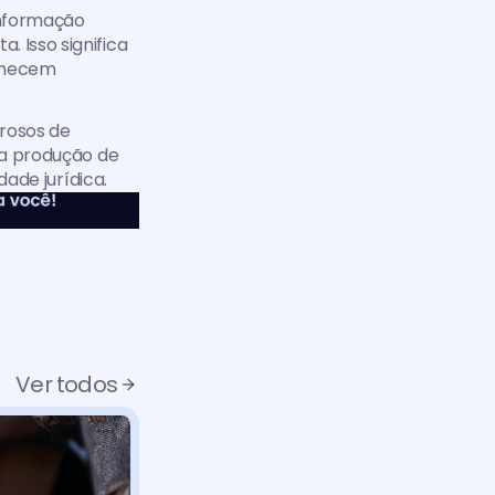
nformação 
 Isso significa 
anecem 
rosos de 
 a produção de 
dade jurídica.
Ver todos