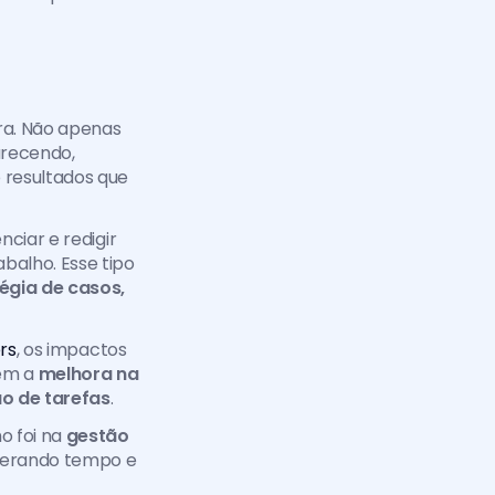
a. Não apenas 
recendo, 
resultados que 
ciar e redigir 
alho. Esse tipo 
égia de casos, 
rs
, os impactos 
em a 
melhora na 
o de tarefas
. 
 foi na 
gestão 
iberando tempo e 