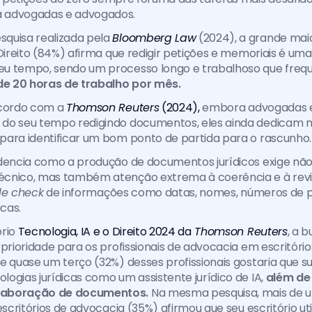
 advogadas e advogados. 
quisa realizada pela 
Bloomberg Law
 (2024), a grande maio
 Direito (84%) afirma que redigir petições e memoriais é uma
u tempo, sendo um processo longo e trabalhoso que freq
de 20 horas de trabalho por mês. 
acordo com a 
Thomson Reuters
 (2024),
 embora advogadas 
 do seu tempo redigindo documentos, eles ainda dedicam ma
para identificar um bom ponto de partida para o rascunho.
idencia como a produção de documentos jurídicos exige não
cnico, mas também atenção extrema à coerência e à revis
le check
 de informações como datas, nomes, números de p
icas.
rio 
Tecnologia, IA e o Direito 2024 da
 Thomson Reuters
, a b
 prioridade para os profissionais de advocacia em escritórios
e quase um terço (32%) desses profissionais gostaria que s
ogias jurídicas como um assistente jurídico de IA, 
além de 
laboração de documentos.
 Na mesma pesquisa, mais de u
 escritórios de advocacia
(35%) afirmou que seu escritório util