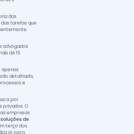
ria dos 
 das tarefas que 
uentemente 
e advogados 
is de 15 
 
 apenas 
ão detalhada, 
rocessos e 
usca por 
 privados. O 
uas empresas 
soluções de 
m terço dos 
iza IA para 