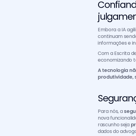
Confiand
julgamen
Embora a IA agi
continuam sendo 
informações e in
Com a Escrita de
economizando te
A tecnologia nã
produtividade, 
Seguranç
Para nós, a 
segu
nova funcionalida
rascunho seja 
pr
dados do advoga