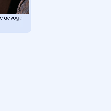
racional 
 que advogados precisam entender