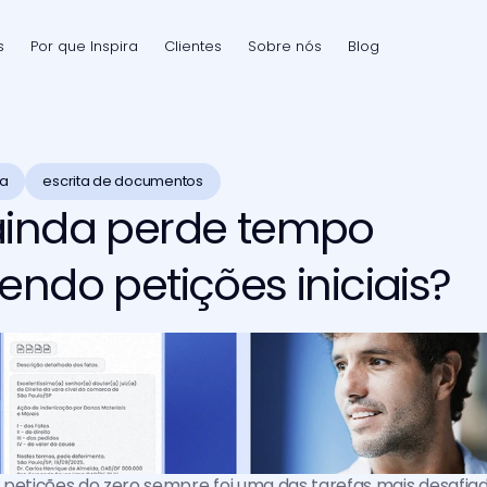
s
Por que Inspira
Clientes
Sobre nós
Blog
ra
escrita de documentos
ainda perde tempo
endo petições iniciais?
petições do zero sempre foi uma das tarefas mais desafiad