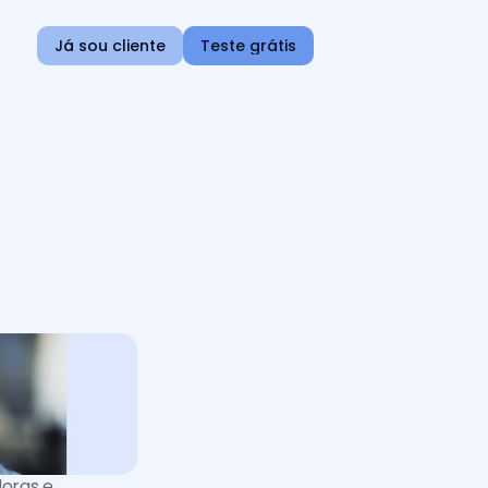
Já sou cliente
Teste grátis
oras e 