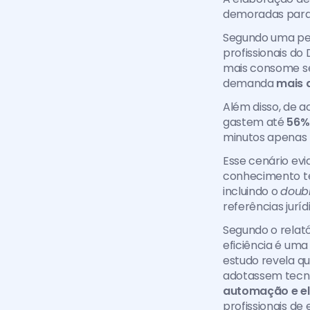
demoradas para
Segundo uma pes
profissionais do
mais consome se
demanda 
mais 
Além disso, de 
gastem até 
56%
minutos apenas 
Esse cenário ev
conhecimento té
incluindo o 
doub
referências juríd
Segundo o relató
eficiência é uma
estudo revela qu
adotassem tecnol
automação e e
profissionais de