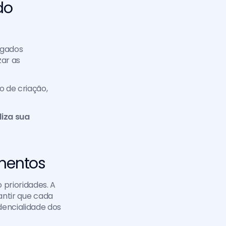
o 
gados 
ar as 
 de criação, 
iza sua 
mentos 
o prioridades. A 
antir que cada 
encialidade dos 