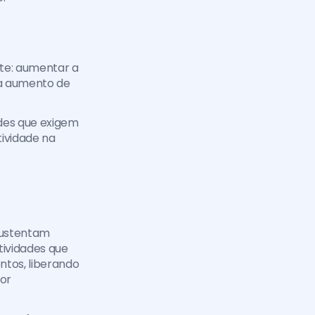
nte: aumentar a 
ca aumento de 
des que exigem 
ividade na 
ustentam 
ividades que 
os, liberando 
r 