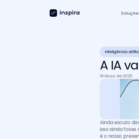
Soluçõe
inteligência artific
A IA v
19 de jul. de 2025
Ainda escuto di
isso ainda fosse
é o nosso presen