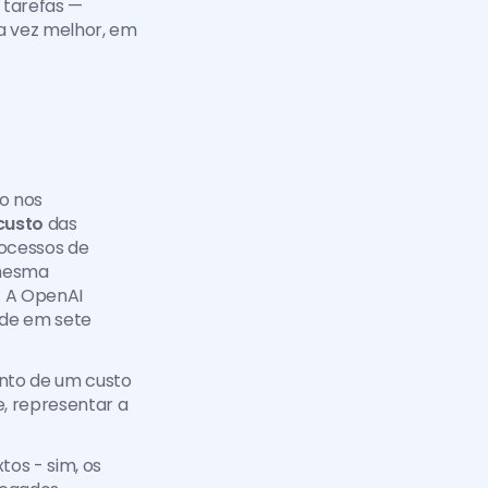
tarefas — 
 vez melhor, em 
 nos 
custo
 das 
ocessos de 
mesma 
 A OpenAI 
de em sete 
nto de um custo 
 representar a 
s - sim, os 