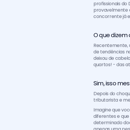
profissionais do 
provavelmente q
concorrente já 
O que dizem
Recentemente, um
de tendências no 
deixou de cabelo
quartos! - das at
Sim, isso mes
Depois do choque
tributarista e 
Imagine que você
diferentes e qu
determinado doc
apenas uma pess