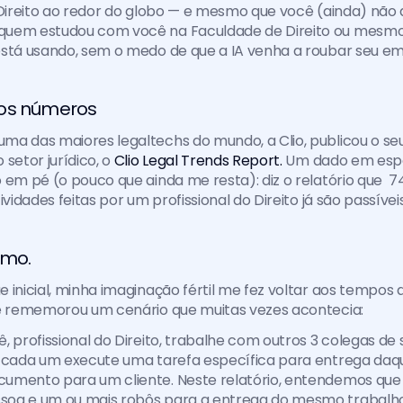
Direito ao redor do globo — e mesmo que você (ainda) não a u
uem estudou com você na Faculdade de Direito ou mesmo 
está usando, sem o medo de que a IA venha a roubar seu e
 os números
a das maiores legaltechs do mundo, a Clio, publicou o seu 
setor jurídico, o 
Clio Legal Trends Report.
 Um dado em espe
 em pé (o pouco que ainda me resta): diz o relatório que  74
ividades feitas por um profissional do Direito já são passíve
mo. 
 inicial, minha imaginação fértil me fez voltar aos tempos
me rememorou um cenário que muitas vezes acontecia:
, profissional do Direito, trabalhe com outros 3 colegas de 
e cada um execute uma tarefa específica para entrega daqu
umento para um cliente. Neste relatório, entendemos que 
oa e um ou mais robôs para a entrega do mesmo trabalho