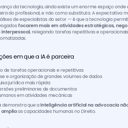
nço da tecnologia, ainda existe um enorme espaço onde 
ra do profissional, e não como substituta. A expectativa mai
lises de especialistas do setor — é que a tecnologia permit
vogados 
focarem mais em atividades estratégicas, nego
 interpessoal
, relegando tarefas repetitivas e operacionais
omatizadas.
nções em que a IA é parceira
 de tarefas operacionais e repetitivas
ise e organização de grandes volumes de dados
uisa jurídica mais rápida
ersões preliminares de documentos
 humanos em atividades mecânicas
a demonstra que a 
inteligência artificial na advocacia não
 amplia
 as capacidades humanas no Direito.