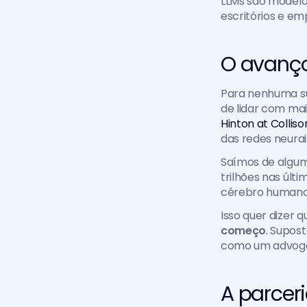
LLMs são modelo
escritórios e em
O avanço
Para nenhuma sur
de lidar com mai
Hinton at Colliso
das redes neura
Saímos de algum
trilhões nas úl
cérebro humano
começo
. Supost
como um advoga
A parcer