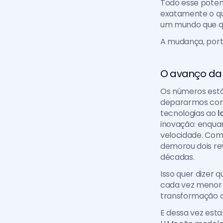
Todo esse poten
exatamente o qu
um mundo que q
A mudança, port
O avanço da 
Os números estã
depararmos com 
tecnologias ao 
l
inovação: enqua
velocidade. Com
demorou dois rev
décadas.
Isso quer dizer 
cada vez menor 
transformação d
E dessa vez esta