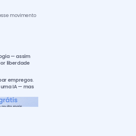
esse movimento 
gia — assim 
r liberdade 
oubar empregos
. 
 uma IA — mas 