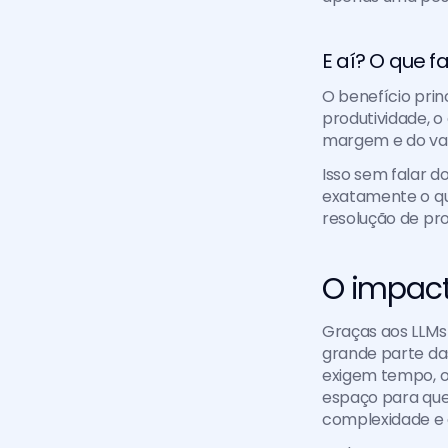
E aí? O que f
O benefício prin
produtividade, o
margem e do valo
Isso sem falar 
exatamente o que
resolução de pr
O impacto
Graças aos LLMs
grande parte da
exigem tempo, o
espaço para que
complexidade e 