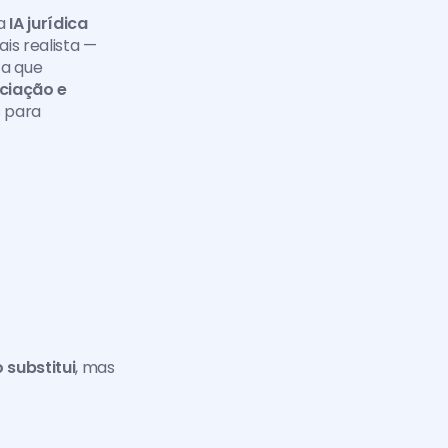
a 
IA jurídica
s realista — 
a que 
ciação e 
 para 
 substitui
, mas 