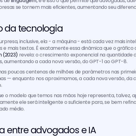
s de 
linguagem, 
e é isso o que permite que advogadas, adv
presas se tornem mais eficientes, aumentando seu diferenc
 da tecnologia
presa, inclusive, ela - a máquina - está cada vez mais intel
s e mais textos. É exatamente essa dinâmica que o gráfico 
n (2023) 
revela: o crescimento exponencial na quantidade 
is, aumentando a cada nova versão, do GPT-1 ao GPT-8.
as poucas centenas de milhões de parâmetros nas primeir
timas — enquanto nos aproximamos, a cada nova versão, da 
.
amente ele será inteligente o suficiente para, se bem refina
do médio.
ia entre advogados e IA