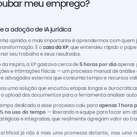
 roubar meu emprego?
 e a adoção de IA jurídica
inha opinião, o mais importante é aprendermos com quem já
transformação. É o 
caso da XP
, que entendeu rápido o papel
onar seu trabalho e seus resultados.
da Inspira, a XP gastava cerca de 
5 horas por dia
 apenas 
ções e intimações físicas — um processo manual de análise e 
e advogados externos que consumia tempo e recursos vali
os uma solução que encurtou etapas longas e burocráticas.
r o upload dos documentos para a ferramenta analisar au
tempo dedicado a esse processo caiu para 
apenas 1 hora p
% no uso do tempo
 — liberando a equipe para focar em ati
tratégicas e integradas, que realmente agregam valor ao trab
a artificial já não é mais uma promessa distante, mas uma re