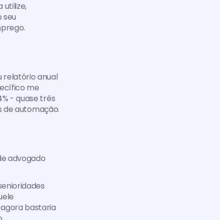
tilize, 
seu 
mprego.
relatório anual 
cífico me 
% - quase três 
is de automação. 
 de advogado 
senioridades 
ele 
agora bastaria 
.