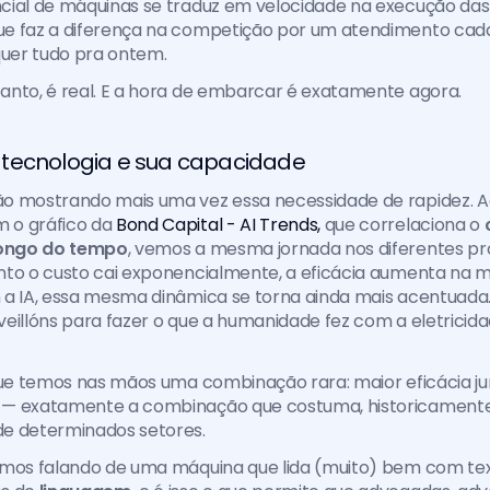
cial de máquinas se traduz em velocidade na execução das 
e faz a diferença na competição por um atendimento cada
uer tudo pra ontem.
anto, é real. E a hora de embarcar é exatamente agora.
tecnologia e sua capacidade
o mostrando mais uma vez essa necessidade de rapidez. Ao
o gráfico da 
Bond Capital - AI Trends,
 que correlaciona o 
ongo do tempo
, vemos a mesma jornada nos diferentes pr
nto o custo cai exponencialmente, a eficácia aumenta na 
 a IA, essa mesma dinâmica se torna ainda mais acentuada.
eillóns para fazer o que a humanidade fez com a eletricida
que temos nas mãos uma combinação rara: maior eficácia ju
— exatamente a combinação que costuma, historicamente,
e determinados setores. 
mos falando de uma máquina que lida (muito) bem com texto