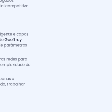
ogados, 
ial competitivo.
igente e capaz 
do 
Geoffrey 
de parâmetros 
as redes para 
complexidade do 
Isso quer dizer que o modelo que temos nas mãos hoje representa, talvez, apenas o 
do, trabalhar 