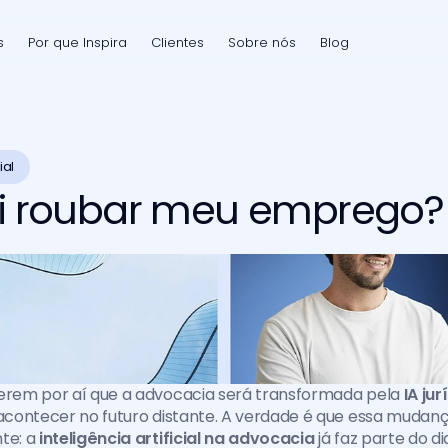
s
Por que Inspira
Clientes
Sobre nós
Blog
ial
ai roubar meu emprego?
zerem por aí que a advocacia será transformada pela 
IA jur
 acontecer no futuro distante. A verdade é que essa mudança
te: a 
inteligência artificial na advocacia
 já faz parte do di