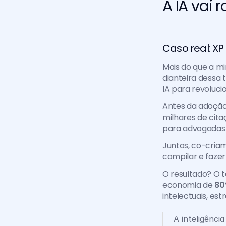
A IA vai
Caso real: XP
Mais do que a m
dianteira dessa 
IA para revoluci
Antes da adoção 
milhares de cita
para advogadas 
Juntos, co-criam
compilar e faze
O resultado? O 
economia de 
80
intelectuais, es
A inteligênci