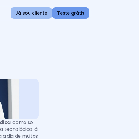
Já sou cliente
Teste grátis
ídica
, como se 
 tecnológica já 
a a dia de muitos 