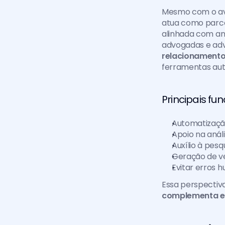
Mesmo com o ava
atua como parcei
alinhada com aná
advogadas e ad
relacionamento
ferramentas aut
Principais fu
Automatização
Apoio na anál
Auxílio à pesq
Geração de v
Evitar erros
Essa perspectiv
complementa e