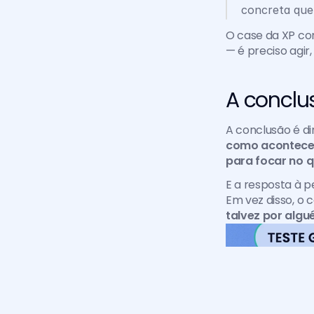
concreta que 
O case da XP co
— é preciso agir
A conclu
A conclusão é dir
como aconteceu 
para focar no 
E a resposta à p
Em vez disso, o 
talvez por algu