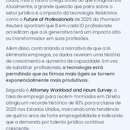
todos, mas o futuro chega antes do que imaginamos. 
Atualmente, a grande questão que paira sobre o 
setor jurídico é o impacto da tecnologia. Relatórios 
como o 
Future of Professionals
 de 2025 da 
Thomson 
Reuters 
apontam que 8 em cada 10 profissionais 
acreditam que a IA generativa terá um impacto alto 
ou transformador em suas profissões.
Além disso, contrariando a narrativa de que a IA 
eliminaria empregos, os dados revelam uma história 
de crescimento e aumento de capacidade. Em vez 
de substituir profissionais, 
a tecnologia está 
permitindo que as firmas mais ágeis se tornem 
exponencialmente mais produtivas.
Segundo o 
Attorney Workload and Hours Survey
, a 
taxa de emprego para recém-formados em Direito 
atingiu um recorde histórico de 93% para a classe de 
2025 nos Estados Unidos, marcando uma tendência 
de quatro anos de forte empregabilidade e indicando 
que a demanda por talento jurídico continua 
crescente.