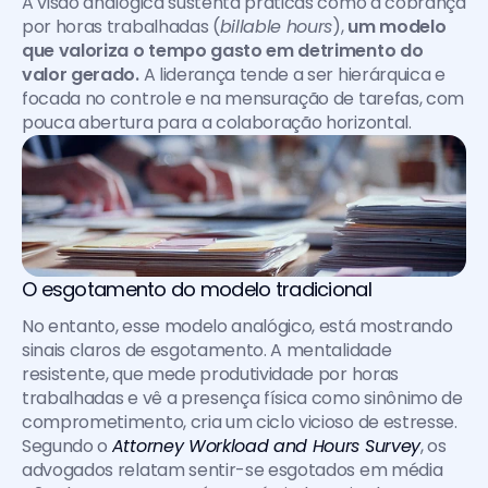
A visão analógica sustenta práticas como a cobrança 
por horas trabalhadas (
billable hours
), 
um modelo 
que valoriza o tempo gasto em detrimento do 
valor gerado.
 A liderança tende a ser hierárquica e 
focada no controle e na mensuração de tarefas, com 
pouca abertura para a colaboração horizontal.
O esgotamento do modelo tradicional 
No entanto, esse modelo analógico, está mostrando 
sinais claros de esgotamento. A mentalidade 
resistente, que mede produtividade por horas 
trabalhadas e vê a presença física como sinônimo de 
comprometimento, cria um ciclo vicioso de estresse. 
Segundo o 
Attorney Workload and Hours Survey
, os 
advogados relatam sentir-se esgotados em média 